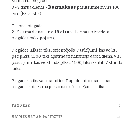
Standarta piegāde:
Bezmaksas
3 - 8 darba dienas -
pasūtījumiem virs 100
eiro (ES valstīs)
Eksprespiegāde:
2 - 5 darba dienas -
no 18 eiro
(atkarībā no izvēlētā
piegādes pakalpojuma)
Piegādes laiks ir tikai orientējošs. Pasūtījumi, kas veikti
pēc plkst. 11:00, tiks apstrādāti nākamajā darba dienā. Visi
pasūtījumi, kas veikti līdz plkst. 11:00, tiks izsūtīti 7 stundu
laikā.
Piegādes laiks var mainīties. Papildu informācija par
piegādi ir pieejama pirkuma noformēšanas laikā.
TAX FREE
VAI MĒS VARAM PALĪDZĒT?