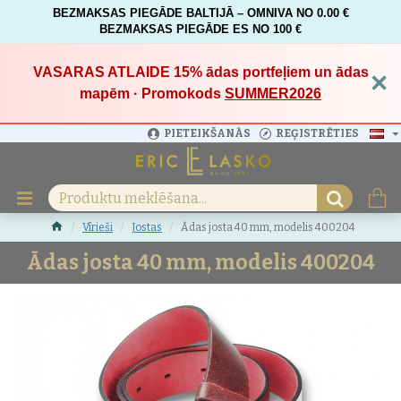
BEZMAKSAS PIEGĀDE BALTIJĀ – OMNIVA NO 0.00 €
BEZMAKSAS PIEGĀDE ES NO 100 €
VASARAS ATLAIDE 15%
ādas portfeļiem un ādas
×
mapēm · Promokods
SUMMER2026
PIETEIKŠANĀS
REĢISTRĒTIES
Vīrieši
Jostas
Ādas josta 40 mm, modelis 400204
Ādas josta 40 mm, modelis 400204