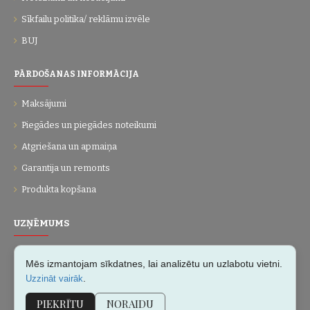
Sīkfailu politika/ reklāmu izvēle
BUJ
PĀRDOŠANAS INFORMĀCIJA
Maksājumi
Piegādes un piegādes noteikumi
Atgriešana un apmaiņa
Garantija un remonts
Produkta kopšana
UZŅĒMUMS
Par mums
Mēs izmantojam sīkdatnes, lai analizētu un uzlabotu vietni.
Kontakti
.
Uzzināt vairāk
Vietnes karte
PIEKRĪTU
NORAIDU