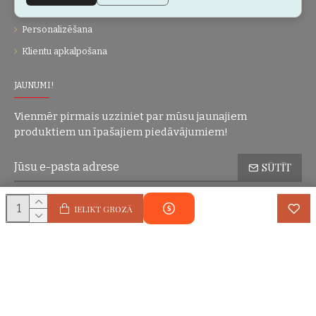
Dāvanu kartes
Personalizēšana
Klientu apkalpošana
JAUNUMI!
Vienmēr pirmais uzziniet par mūsu jaunajiem
produktiem un īpašajiem piedāvājumiem!
SŪTĪT
Konfidencialitātes politika
Esmu iepazinies(-usies) ar sadaļu
un
IELIKT GROZĀ
piekrītu visiem minētajiem noteikumiem
Autortiesības © 2004-2025 Eric Lasko. Visas tiesības aizsargātas.