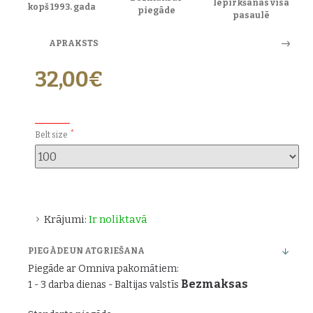
Iepirkšanās visā
kopš 1993. gada
piegāde
pasaulē
APRAKSTS
32,00€
PAPILDU IZVĒLES:
Belt size
Krājumi:
Ir noliktavā
PIEGĀDE UN ATGRIEŠANA
Piegāde ar Omniva pakomātiem:
Bezmaksas
1 - 3 darba dienas - Baltijas valstīs