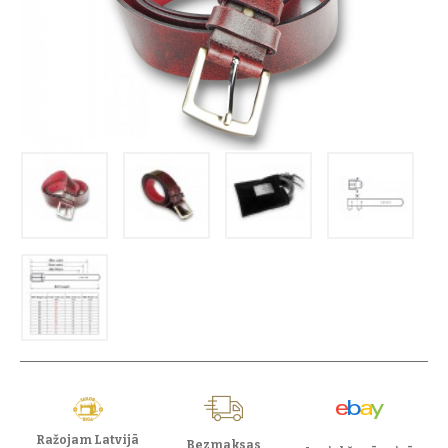
Ražojam Latvijā
Bezmaksas