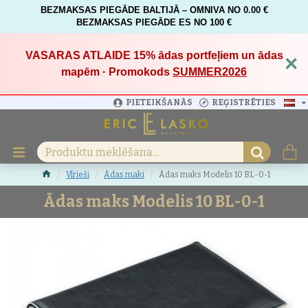
BEZMAKSAS PIEGĀDE BALTIJĀ – OMNIVA NO 0.00 €
BEZMAKSAS PIEGĀDE ES NO 100 €
VASARAS ATLAIDE 15%
ādas portfeļiem un ādas
×
mapēm · Promokods
SUMMER2026
PIETEIKŠANĀS
REĢISTRĒTIES
Vīrieši
Ādas maki
Ādas maks Modelis 10 BL-0-1
Ādas maks Modelis 10 BL-0-1