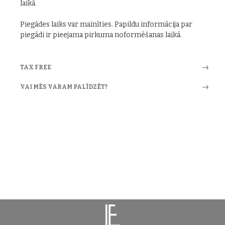
laikā.
Piegādes laiks var mainīties. Papildu informācija par
piegādi ir pieejama pirkuma noformēšanas laikā.
TAX FREE
VAI MĒS VARAM PALĪDZĒT?