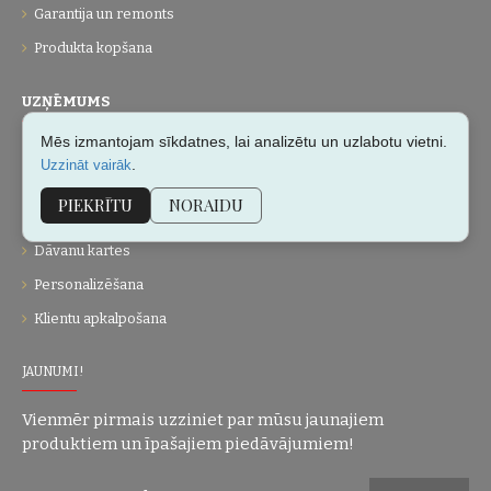
Garantija un remonts
Produkta kopšana
UZŅĒMUMS
Mēs izmantojam sīkdatnes, lai analizētu un uzlabotu vietni.
Par mums
.
Uzzināt vairāk
Kontakti
PIEKRĪTU
NORAIDU
Vietnes karte
Dāvanu kartes
Personalizēšana
Klientu apkalpošana
JAUNUMI!
Vienmēr pirmais uzziniet par mūsu jaunajiem
produktiem un īpašajiem piedāvājumiem!