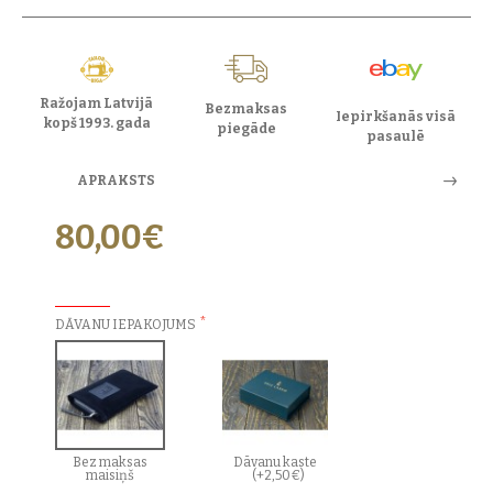
Ražojam Latvijā
Bezmaksas
Iepirkšanās visā
kopš 1993. gada
piegāde
pasaulē
APRAKSTS
80,00€
PAPILDU IZVĒLES:
DĀVANU IEPAKOJUMS
Bez maksas
Dāvanu kaste
maisiņš
(+2,50€)