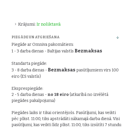
Krājumi:
Ir noliktavā
PIEGĀDE UN ATGRIEŠANA
Piegāde ar Omniva pakomātiem:
Bezmaksas
1 - 3 darba dienas - Baltijas valstīs
Standarta piegāde:
Bezmaksas
3 - 8 darba dienas -
pasūtījumiem virs 100
eiro (ES valstīs)
Eksprespiegāde:
2 - 5 darba dienas -
no 18 eiro
(atkarībā no izvēlētā
piegādes pakalpojuma)
Piegādes laiks ir tikai orientējošs. Pasūtījumi, kas veikti
pēc plkst. 11:00, tiks apstrādāti nākamajā darba dienā. Visi
pasūtījumi, kas veikti līdz plkst. 11:00, tiks izsūtīti 7 stundu