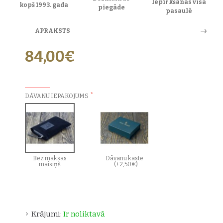
Iepirkšanās visā
kopš 1993. gada
piegāde
pasaulē
APRAKSTS
84,00€
PAPILDU IZVĒLES:
DĀVANU IEPAKOJUMS
Bez maksas
Dāvanu kaste
maisiņš
(+2,50€)
Krājumi:
Ir noliktavā