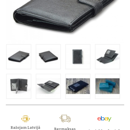
Ražojam Latvijā
Bezmaksas