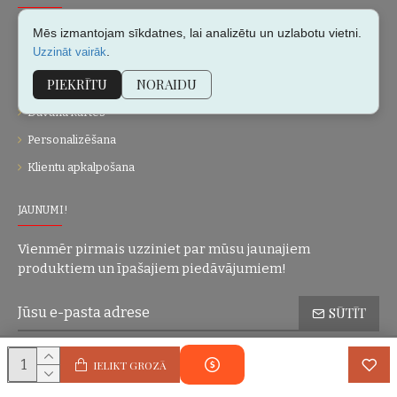
Par mums
Mēs izmantojam sīkdatnes, lai analizētu un uzlabotu vietni.
.
Uzzināt vairāk
Kontakti
PIEKRĪTU
NORAIDU
Vietnes karte
Dāvanu kartes
Personalizēšana
Klientu apkalpošana
JAUNUMI!
Vienmēr pirmais uzziniet par mūsu jaunajiem
produktiem un īpašajiem piedāvājumiem!
SŪTĪT
Konfidencialitātes politika
Esmu iepazinies(-usies) ar sadaļu
un
IELIKT GROZĀ
piekrītu visiem minētajiem noteikumiem