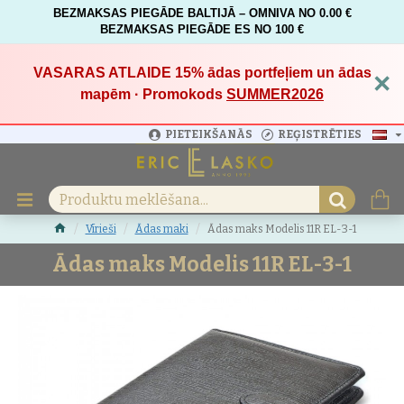
BEZMAKSAS PIEGĀDE BALTIJĀ – OMNIVA NO 0.00 €
BEZMAKSAS PIEGĀDE ES NO 100 €
VASARAS ATLAIDE 15%
ādas portfeļiem un ādas
×
mapēm · Promokods
SUMMER2026
PIETEIKŠANĀS
REĢISTRĒTIES
Vīrieši
Ādas maki
Ādas maks Modelis 11R EL-3-1
Ādas maks Modelis 11R EL-3-1