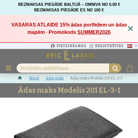
BEZMAKSAS PIEGĀDE BALTIJĀ – OMNIVA NO 0.00 €
BEZMAKSAS PIEGĀDE ES NO 100 €
VASARAS ATLAIDE 15%
ādas portfeļiem un ādas
×
mapēm · Promokods
SUMMER2026
PIETEIKŠANĀS
REĢISTRĒTIES
Vīrieši
Ādas maki
Ādas maks Modelis 201 EL-3-1
Ādas maks Modelis 201 EL-3-1