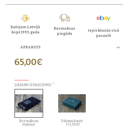
Ražojam Latvijā
Bezmaksas
Iepirkšanās visā
kopš 1993. gada
piegāde
pasaulē
APRAKSTS
65,00€
PAPILDU IZVĒLES:
DĀVANU IEPAKOJUMS
Bez maksas
Dāvanu kaste
maisiņš
(+2,50€)