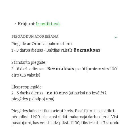
Krājumi:
Ir noliktavā
PIEGĀDE UN ATGRIEŠANA
Piegāde ar Omniva pakomātiem:
Bezmaksas
1 - 3 darba dienas - Baltijas valstīs
Standarta piegāde:
Bezmaksas
3 - 8 darba dienas -
pasūtījumiem virs 100
eiro (ES valstīs)
Eksprespiegāde:
2 - 5 darba dienas -
no 18 eiro
(atkarībā no izvēlētā
piegādes pakalpojuma)
Piegādes laiks ir tikai orientējošs. Pasūtījumi, kas veikti
pēc plkst. 11:00, tiks apstrādāti nākamajā darba dienā. Visi
pasūtījumi, kas veikti līdz plkst. 11:00, tiks izsūtīti 7 stundu