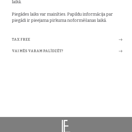
laikā.
Piegādes laiks var mainīties. Papildu informācija par
piegādi ir pieejama pirkuma noformēšanas laikā.
TAX FREE
VAI MĒS VARAM PALĪDZĒT?