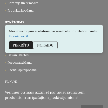
Garantija un remonts
Produkta kopšana
UZŅĒMUMS
Mēs izmantojam sīkdatnes, lai analizētu un uzlabotu vietni.
Par mums
.
Uzzināt vairāk
Kontakti
PIEKRĪTU
NORAIDU
Vietnes karte
Dāvanu kartes
Personalizēšana
Klientu apkalpošana
JAUNUMI!
Vienmēr pirmais uzziniet par mūsu jaunajiem
produktiem un īpašajiem piedāvājumiem!