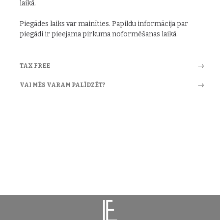
laikā.
Piegādes laiks var mainīties. Papildu informācija par
piegādi ir pieejama pirkuma noformēšanas laikā.
TAX FREE
VAI MĒS VARAM PALĪDZĒT?