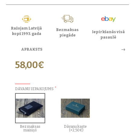
Ražojam Latvijā
Bezmaksas
Iepirkšanās visā
kopš 1993. gada
piegāde
pasaulē
APRAKSTS
58,00€
PAPILDU IZVĒLES:
DĀVANU IEPAKOJUMS
Bez maksas
Dāvanu kaste
maisiņš
(+2,50€)