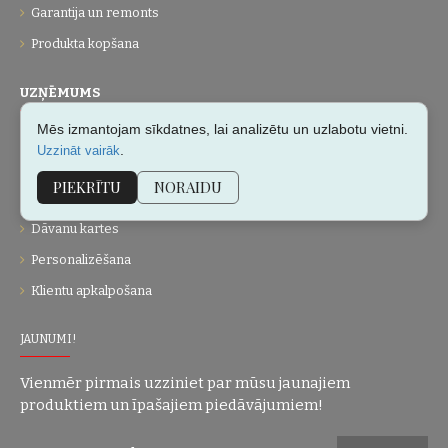
Garantija un remonts
Produkta kopšana
UZŅĒMUMS
Mēs izmantojam sīkdatnes, lai analizētu un uzlabotu vietni.
Par mums
.
Uzzināt vairāk
Kontakti
PIEKRĪTU
NORAIDU
Vietnes karte
Dāvanu kartes
Personalizēšana
Klientu apkalpošana
JAUNUMI!
Vienmēr pirmais uzziniet par mūsu jaunajiem
produktiem un īpašajiem piedāvājumiem!