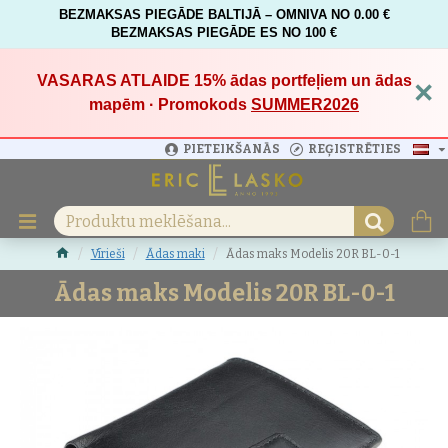
BEZMAKSAS PIEGĀDE BALTIJĀ – OMNIVA NO 0.00 €
BEZMAKSAS PIEGĀDE ES NO 100 €
VASARAS ATLAIDE 15%
ādas portfeļiem un ādas
×
mapēm · Promokods
SUMMER2026
PIETEIKŠANĀS
REĢISTRĒTIES
Vīrieši
Ādas maki
Ādas maks Modelis 20R BL-0-1
Ādas maks Modelis 20R BL-0-1