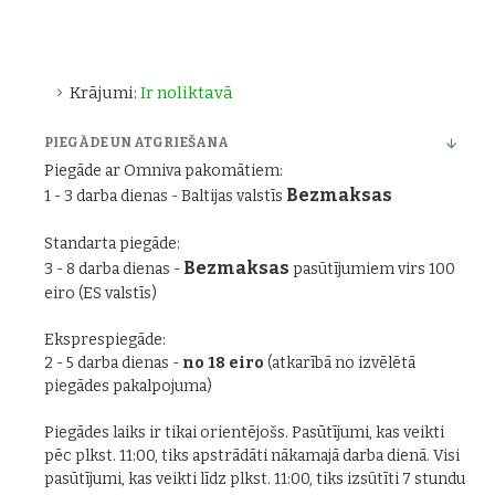
Krājumi:
Ir noliktavā
PIEGĀDE UN ATGRIEŠANA
Piegāde ar Omniva pakomātiem:
Bezmaksas
1 - 3 darba dienas - Baltijas valstīs
Standarta piegāde:
Bezmaksas
3 - 8 darba dienas -
pasūtījumiem virs 100
eiro (ES valstīs)
Eksprespiegāde:
2 - 5 darba dienas -
no 18 eiro
(atkarībā no izvēlētā
piegādes pakalpojuma)
Piegādes laiks ir tikai orientējošs. Pasūtījumi, kas veikti
pēc plkst. 11:00, tiks apstrādāti nākamajā darba dienā. Visi
pasūtījumi, kas veikti līdz plkst. 11:00, tiks izsūtīti 7 stundu