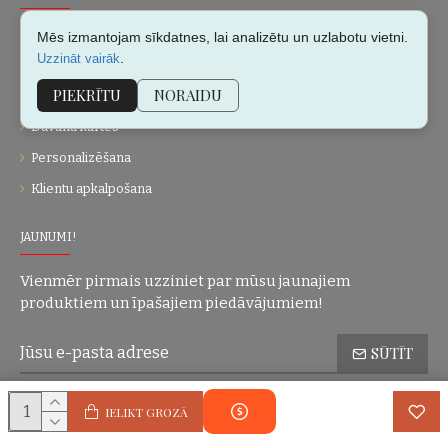
Par mums
Mēs izmantojam sīkdatnes, lai analizētu un uzlabotu vietni.
.
Uzzināt vairāk
Kontakti
PIEKRĪTU
NORAIDU
Vietnes karte
Dāvanu kartes
Personalizēšana
Klientu apkalpošana
JAUNUMI!
Vienmēr pirmais uzziniet par mūsu jaunajiem
produktiem un īpašajiem piedāvājumiem!
SŪTĪT
Konfidencialitātes politika
Esmu iepazinies(-usies) ar sadaļu
un
IELIKT GROZĀ
piekrītu visiem minētajiem noteikumiem