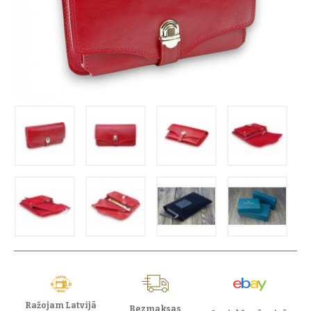
Ražojam Latvijā
Bezmaksas