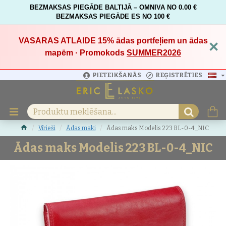
BEZMAKSAS PIEGĀDE BALTIJĀ – OMNIVA NO 0.00 €
BEZMAKSAS PIEGĀDE ES NO 100 €
VASARAS ATLAIDE 15%
ādas portfeļiem un ādas
×
mapēm · Promokods
SUMMER2026
PIETEIKŠANĀS
REĢISTRĒTIES
Vīrieši
Ādas maki
Ādas maks Modelis 223 BL-0-4_NIC
Ādas maks Modelis 223 BL-0-4_NIC