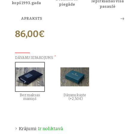
Iepirkšanās visā
kopš 1993. gada
piegāde
pasaulē
APRAKSTS
86,00€
PAPILDU IZVĒLES:
DĀVANU IEPAKOJUMS
Bez maksas
Dāvanu kaste
maisiņš
(+2,50€)
Krājumi:
Ir noliktavā