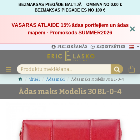
BEZMAKSAS PIEGĀDE BALTIJĀ – OMNIVA NO 0.00 €
BEZMAKSAS PIEGĀDE ES NO 100 €
VASARAS ATLAIDE 15%
ādas portfeļiem un ādas
×
mapēm · Promokods
SUMMER2026
PIETEIKŠANĀS
REĢISTRĒTIES
Vīrieši
Ādas maki
Ādas maks Modelis 30 BL-0-4
Ādas maks Modelis 30 BL-0-4