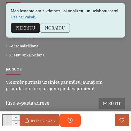
Par mums
Mēs izmantojam sīkdatnes, lai analizētu un uzlabotu vietni.
.
Uzzināt vairāk
Kontakti
PIEKRĪTU
NORAIDU
Vietnes karte
Dāvanu kartes
Personalizēšana
Klientu apkalpošana
JAUNUMI!
Vienmēr pirmais uzziniet par mūsu jaunajiem
produktiem un īpašajiem piedāvājumiem!
SŪTĪT
Konfidencialitātes politika
Esmu iepazinies(-usies) ar sadaļu
un
IELIKT GROZĀ
piekrītu visiem minētajiem noteikumiem