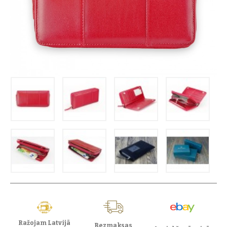
Ražojam Latvijā
Bezmaksas