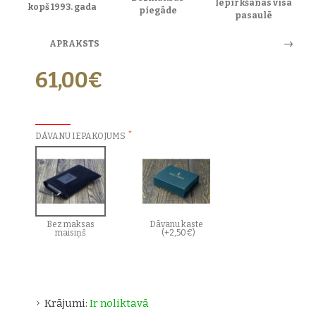
Iepirkšanās visā
kopš 1993. gada
piegāde
pasaulē
APRAKSTS
61,00€
PAPILDU IZVĒLES:
DĀVANU IEPAKOJUMS
Bez maksas
Dāvanu kaste
maisiņš
(+2,50€)
Krājumi:
Ir noliktavā