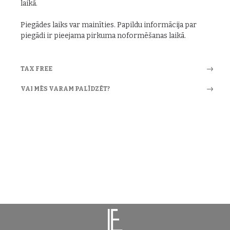
laikā.
Piegādes laiks var mainīties. Papildu informācija par
piegādi ir pieejama pirkuma noformēšanas laikā.
TAX FREE
VAI MĒS VARAM PALĪDZĒT?