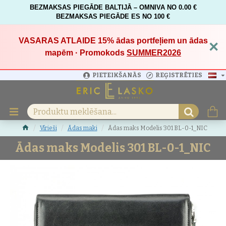
BEZMAKSAS PIEGĀDE BALTIJĀ – OMNIVA NO 0.00 €
BEZMAKSAS PIEGĀDE ES NO 100 €
VASARAS ATLAIDE 15%
ādas portfeļiem un ādas
×
mapēm · Promokods
SUMMER2026
PIETEIKŠANĀS
REĢISTRĒTIES
Vīrieši
Ādas maki
Ādas maks Modelis 301 BL-0-1_NIC
Ādas maks Modelis 301 BL-0-1_NIC