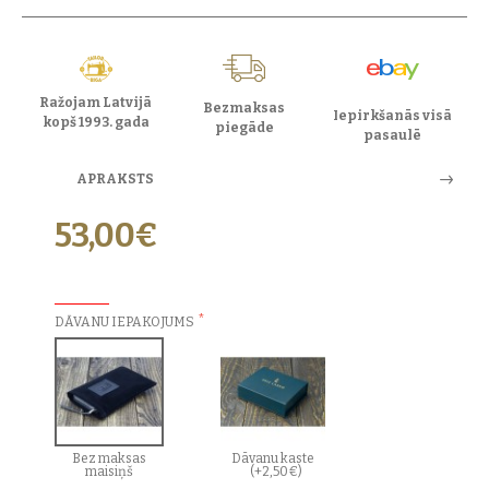
Ražojam Latvijā
Bezmaksas
Iepirkšanās visā
kopš 1993. gada
piegāde
pasaulē
APRAKSTS
53,00€
PAPILDU IZVĒLES:
DĀVANU IEPAKOJUMS
Bez maksas
Dāvanu kaste
maisiņš
(+2,50€)