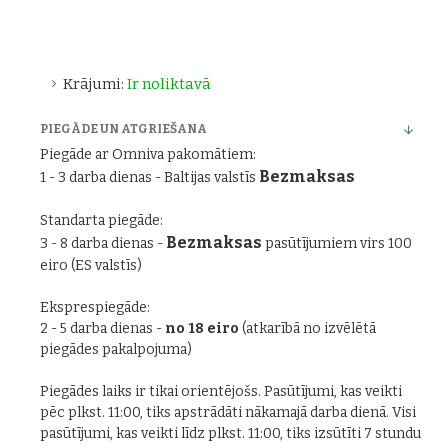
Krājumi:
Ir noliktavā
PIEGĀDE UN ATGRIEŠANA
Piegāde ar Omniva pakomātiem:
Bezmaksas
1 - 3 darba dienas - Baltijas valstīs
Standarta piegāde:
Bezmaksas
3 - 8 darba dienas -
pasūtījumiem virs 100
eiro (ES valstīs)
Eksprespiegāde:
2 - 5 darba dienas -
no 18 eiro
(atkarībā no izvēlētā
piegādes pakalpojuma)
Piegādes laiks ir tikai orientējošs. Pasūtījumi, kas veikti
pēc plkst. 11:00, tiks apstrādāti nākamajā darba dienā. Visi
pasūtījumi, kas veikti līdz plkst. 11:00, tiks izsūtīti 7 stundu