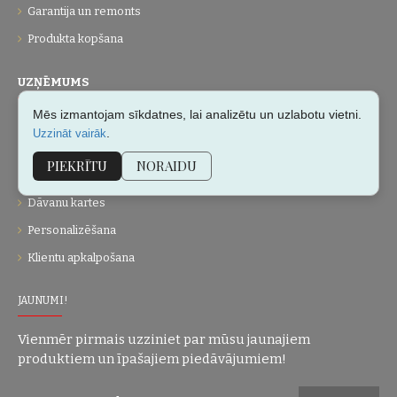
Garantija un remonts
Produkta kopšana
UZŅĒMUMS
Mēs izmantojam sīkdatnes, lai analizētu un uzlabotu vietni.
Par mums
.
Uzzināt vairāk
Kontakti
PIEKRĪTU
NORAIDU
Vietnes karte
Dāvanu kartes
Personalizēšana
Klientu apkalpošana
JAUNUMI!
Vienmēr pirmais uzziniet par mūsu jaunajiem
produktiem un īpašajiem piedāvājumiem!