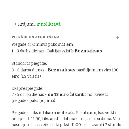
Krājumi:
Ir noliktavā
PIEGĀDE UN ATGRIEŠANA
Piegāde ar Omniva pakomātiem:
Bezmaksas
1 - 3 darba dienas - Baltijas valstīs
Standarta piegāde:
Bezmaksas
3 - 8 darba dienas -
pasūtījumiem virs 100
eiro (ES valstīs)
Eksprespiegāde:
2 - 5 darba dienas -
no 18 eiro
(atkarībā no izvēlētā
piegādes pakalpojuma)
Piegādes laiks ir tikai orientējošs. Pasūtījumi, kas veikti
pēc plkst. 11:00, tiks apstrādāti nākamajā darba dienā. Visi
pasūtījumi, kas veikti līdz plkst. 11:00, tiks izsūtīti 7 stundu