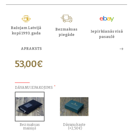
Ražojam Latvijā
Bezmaksas
Iepirkšanās visā
kopš 1993. gada
piegāde
pasaulē
APRAKSTS
53,00€
PAPILDU IZVĒLES:
DĀVANU IEPAKOJUMS
Bez maksas
Dāvanu kaste
maisiņš
(+2,50€)