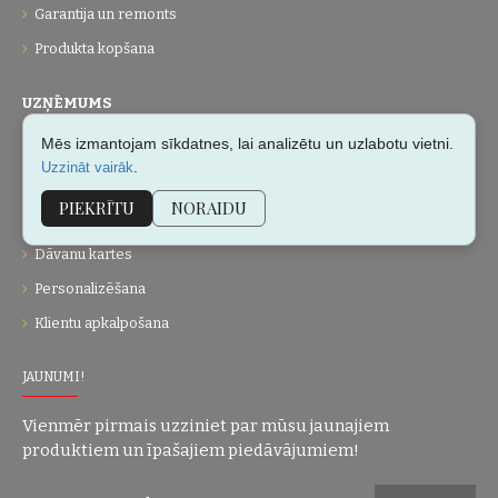
Garantija un remonts
Produkta kopšana
UZŅĒMUMS
Mēs izmantojam sīkdatnes, lai analizētu un uzlabotu vietni.
Par mums
.
Uzzināt vairāk
Kontakti
PIEKRĪTU
NORAIDU
Vietnes karte
Dāvanu kartes
Personalizēšana
Klientu apkalpošana
JAUNUMI!
Vienmēr pirmais uzziniet par mūsu jaunajiem
produktiem un īpašajiem piedāvājumiem!