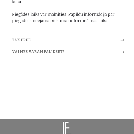
laikā.
Piegādes laiks var mainīties. Papildu informācija par
piegādi ir pieejama pirkuma noformēšanas laikā.
TAX FREE
VAI MĒS VARAM PALĪDZĒT?