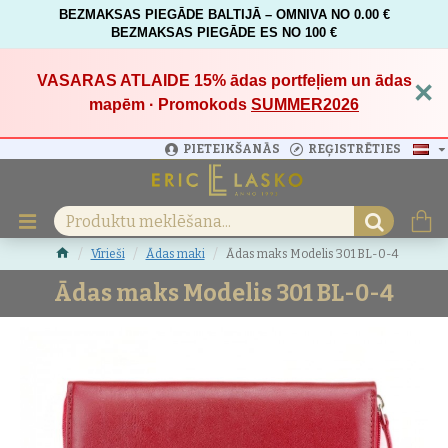
BEZMAKSAS PIEGĀDE BALTIJĀ – OMNIVA NO 0.00 €
BEZMAKSAS PIEGĀDE ES NO 100 €
VASARAS ATLAIDE 15%
ādas portfeļiem un ādas
×
mapēm · Promokods
SUMMER2026
PIETEIKŠANĀS
REĢISTRĒTIES
Vīrieši
Ādas maki
Ādas maks Modelis 301 BL-0-4
Ādas maks Modelis 301 BL-0-4