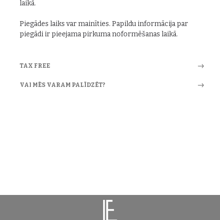
laikā.
Piegādes laiks var mainīties. Papildu informācija par
piegādi ir pieejama pirkuma noformēšanas laikā.
TAX FREE
VAI MĒS VARAM PALĪDZĒT?