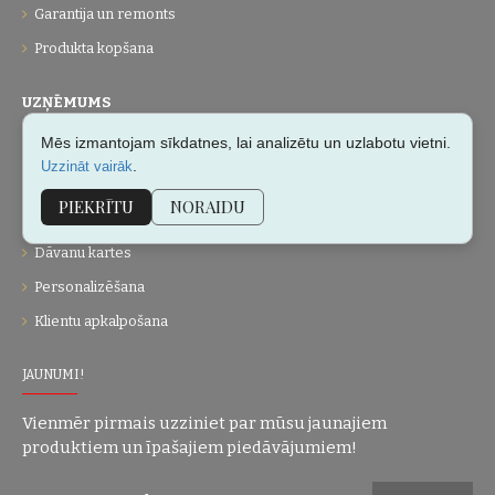
Garantija un remonts
Produkta kopšana
UZŅĒMUMS
Mēs izmantojam sīkdatnes, lai analizētu un uzlabotu vietni.
Par mums
.
Uzzināt vairāk
Kontakti
PIEKRĪTU
NORAIDU
Vietnes karte
Dāvanu kartes
Personalizēšana
Klientu apkalpošana
JAUNUMI!
Vienmēr pirmais uzziniet par mūsu jaunajiem
produktiem un īpašajiem piedāvājumiem!