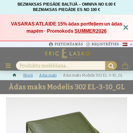
BEZMAKSAS PIEGĀDE BALTIJĀ – OMNIVA NO 0.00 €
BEZMAKSAS PIEGĀDE ES NO 100 €
VASARAS ATLAIDE 15%
ādas portfeļiem un ādas
×
mapēm · Promokods
SUMMER2026
PIETEIKŠANĀS
REĢISTRĒTIES
Vīrieši
Ādas maki
Ādas maks Modelis 302 EL-3-10_GL
Ādas maks Modelis 302 EL-3-10_GL