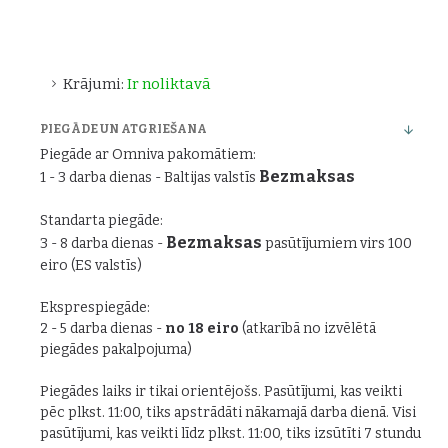
Krājumi:
Ir noliktavā
PIEGĀDE UN ATGRIEŠANA
Piegāde ar Omniva pakomātiem:
Bezmaksas
1 - 3 darba dienas - Baltijas valstīs
Standarta piegāde:
Bezmaksas
3 - 8 darba dienas -
pasūtījumiem virs 100
eiro (ES valstīs)
Eksprespiegāde:
2 - 5 darba dienas -
no 18 eiro
(atkarībā no izvēlētā
piegādes pakalpojuma)
Piegādes laiks ir tikai orientējošs. Pasūtījumi, kas veikti
pēc plkst. 11:00, tiks apstrādāti nākamajā darba dienā. Visi
pasūtījumi, kas veikti līdz plkst. 11:00, tiks izsūtīti 7 stundu