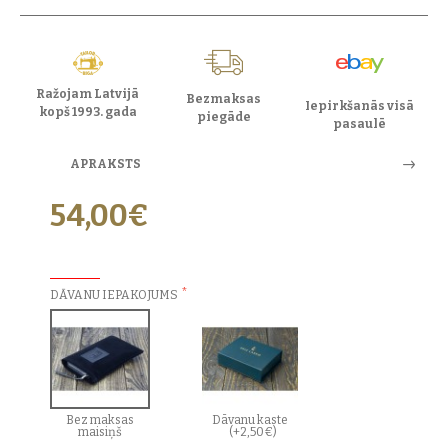
Ražojam Latvijā
Bezmaksas
Iepirkšanās visā
kopš 1993. gada
piegāde
pasaulē
APRAKSTS
54,00€
PAPILDU IZVĒLES:
DĀVANU IEPAKOJUMS
Bez maksas
Dāvanu kaste
maisiņš
(+2,50€)