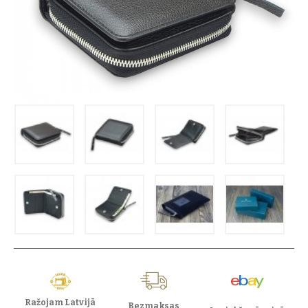
Ražojam Latvijā
Bezmaksas