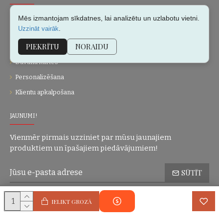
Par mums
Mēs izmantojam sīkdatnes, lai analizētu un uzlabotu vietni.
.
Uzzināt vairāk
Kontakti
PIEKRĪTU
NORAIDU
Vietnes karte
Dāvanu kartes
Personalizēšana
Klientu apkalpošana
JAUNUMI!
Vienmēr pirmais uzziniet par mūsu jaunajiem
produktiem un īpašajiem piedāvājumiem!
SŪTĪT
Konfidencialitātes politika
Esmu iepazinies(-usies) ar sadaļu
un
IELIKT GROZĀ
piekrītu visiem minētajiem noteikumiem