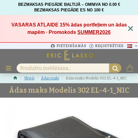
BEZMAKSAS PIEGĀDE BALTIJĀ – OMNIVA NO 0.00 €
BEZMAKSAS PIEGĀDE ES NO 100 €
VASARAS ATLAIDE 15%
ādas portfeļiem un ādas
×
mapēm · Promokods
SUMMER2026
PIETEIKŠANĀS
REĢISTRĒTIES
Vīrieši
Ādas maki
Ādas maks Modelis 302 EL-4-1_NIC
Ādas maks Modelis 302 EL-4-1_NIC