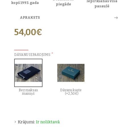
Iepirkšanās visā
kopš 1993. gada
piegāde
pasaulē
APRAKSTS
54,00€
PAPILDU IZVĒLES:
DĀVANU IEPAKOJUMS
Bez maksas
Dāvanu kaste
maisiņš
(+2,50€)
Krājumi:
Ir noliktavā