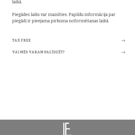
laikā.
Piegādes laiks var mainīties. Papildu informācija par
piegādi ir pieejama pirkuma noformēšanas laikā.
TAX FREE
VAI MĒS VARAM PALĪDZĒT?