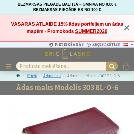
BEZMAKSAS PIEGĀDE BALTIJĀ – OMNIVA NO 0.00 €
BEZMAKSAS PIEGĀDE ES NO 100 €
VASARAS ATLAIDE 15%
ādas portfeļiem un ādas
×
mapēm · Promokods
SUMMER2026
PIETEIKŠANĀS
REĢISTRĒTIES
Vīrieši
Ādas maki
Ādas maks Modelis 303 BL-0-6
Ādas maks Modelis 303 BL-0-6