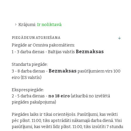
Krājumi:
Ir noliktavā
PIEGĀDE UN ATGRIEŠANA
Piegāde ar Omniva pakomātiem:
Bezmaksas
1 - 3 darba dienas - Baltijas valstīs
Standarta piegāde:
Bezmaksas
3 - 8 darba dienas -
pasūtījumiem virs 100
eiro (ES valstīs)
Eksprespiegāde:
2 - 5 darba dienas -
no 18 eiro
(atkarībā no izvēlētā
piegādes pakalpojuma)
Piegādes laiks ir tikai orientējošs. Pasūtījumi, kas veikti
pēc plkst. 11:00, tiks apstrādāti nākamajā darba dienā. Visi
pasūtījumi, kas veikti līdz plkst. 11:00, tiks izsūtīti 7 stundu