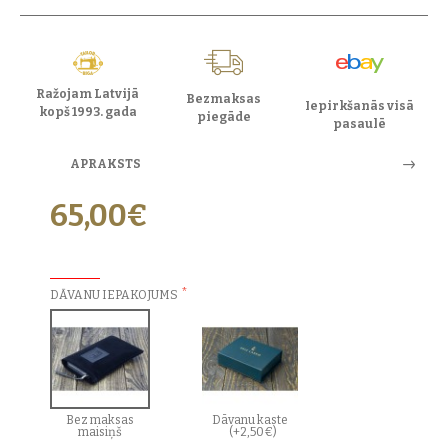
Ražojam Latvijā
Bezmaksas
Iepirkšanās visā
kopš 1993. gada
piegāde
pasaulē
APRAKSTS
65,00€
PAPILDU IZVĒLES:
DĀVANU IEPAKOJUMS
Bez maksas
Dāvanu kaste
maisiņš
(+2,50€)