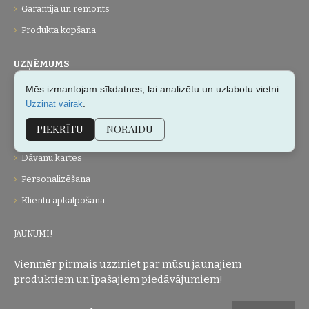
Garantija un remonts
Produkta kopšana
UZŅĒMUMS
Mēs izmantojam sīkdatnes, lai analizētu un uzlabotu vietni.
Par mums
.
Uzzināt vairāk
Kontakti
PIEKRĪTU
NORAIDU
Vietnes karte
Dāvanu kartes
Personalizēšana
Klientu apkalpošana
JAUNUMI!
Vienmēr pirmais uzziniet par mūsu jaunajiem
produktiem un īpašajiem piedāvājumiem!