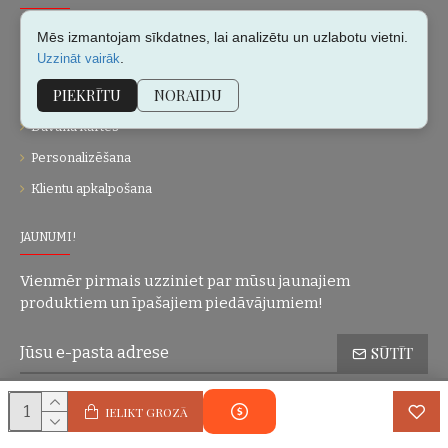
Par mums
Mēs izmantojam sīkdatnes, lai analizētu un uzlabotu vietni.
.
Uzzināt vairāk
Kontakti
PIEKRĪTU
NORAIDU
Vietnes karte
Dāvanu kartes
Personalizēšana
Klientu apkalpošana
JAUNUMI!
Vienmēr pirmais uzziniet par mūsu jaunajiem
produktiem un īpašajiem piedāvājumiem!
SŪTĪT
Konfidencialitātes politika
Esmu iepazinies(-usies) ar sadaļu
un
IELIKT GROZĀ
piekrītu visiem minētajiem noteikumiem