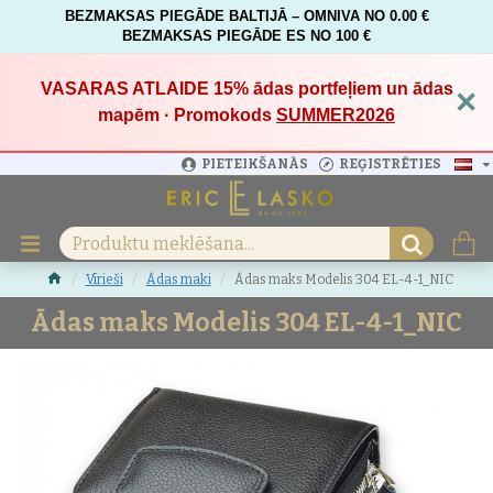
BEZMAKSAS PIEGĀDE BALTIJĀ – OMNIVA NO 0.00 €
BEZMAKSAS PIEGĀDE ES NO 100 €
VASARAS ATLAIDE 15%
ādas portfeļiem un ādas
×
mapēm · Promokods
SUMMER2026
PIETEIKŠANĀS
REĢISTRĒTIES
Vīrieši
Ādas maki
Ādas maks Modelis 304 EL-4-1_NIC
Ādas maks Modelis 304 EL-4-1_NIC