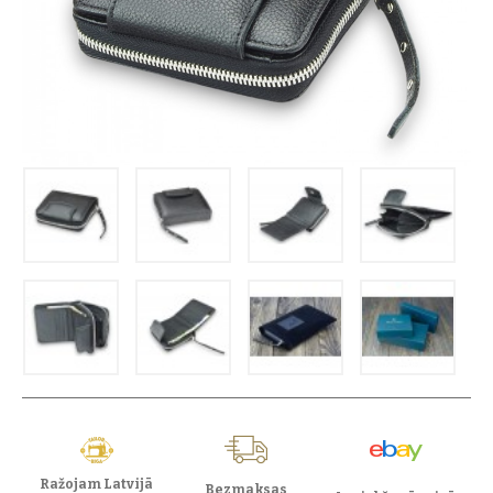
Ražojam Latvijā
Bezmaksas