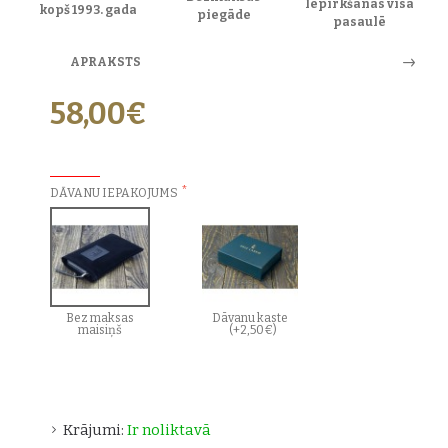
Iepirkšanās visā
kopš 1993. gada
piegāde
pasaulē
APRAKSTS
58,00€
PAPILDU IZVĒLES:
DĀVANU IEPAKOJUMS
Bez maksas
Dāvanu kaste
maisiņš
(+2,50€)
Krājumi:
Ir noliktavā