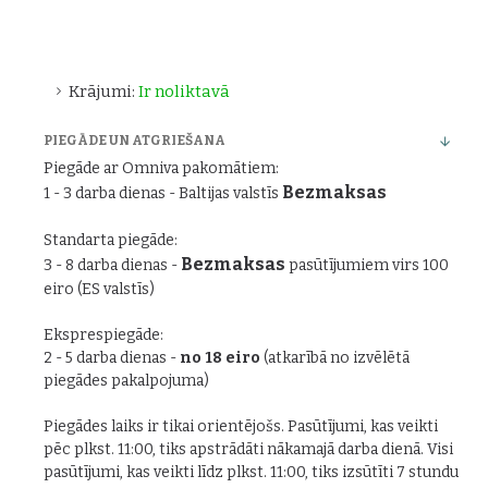
Krājumi:
Ir noliktavā
PIEGĀDE UN ATGRIEŠANA
Piegāde ar Omniva pakomātiem:
Bezmaksas
1 - 3 darba dienas - Baltijas valstīs
Standarta piegāde:
Bezmaksas
3 - 8 darba dienas -
pasūtījumiem virs 100
eiro (ES valstīs)
Eksprespiegāde:
2 - 5 darba dienas -
no 18 eiro
(atkarībā no izvēlētā
piegādes pakalpojuma)
Piegādes laiks ir tikai orientējošs. Pasūtījumi, kas veikti
pēc plkst. 11:00, tiks apstrādāti nākamajā darba dienā. Visi
pasūtījumi, kas veikti līdz plkst. 11:00, tiks izsūtīti 7 stundu