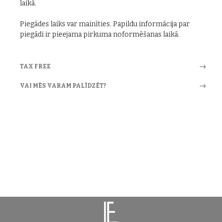
laikā.
Piegādes laiks var mainīties. Papildu informācija par
piegādi ir pieejama pirkuma noformēšanas laikā.
TAX FREE
VAI MĒS VARAM PALĪDZĒT?