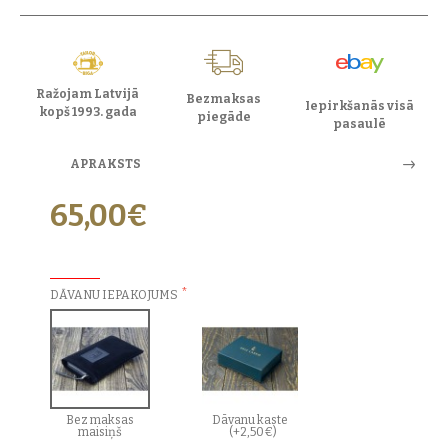
Ražojam Latvijā
Bezmaksas
Iepirkšanās visā
kopš 1993. gada
piegāde
pasaulē
APRAKSTS
65,00€
PAPILDU IZVĒLES:
DĀVANU IEPAKOJUMS
Bez maksas
Dāvanu kaste
maisiņš
(+2,50€)