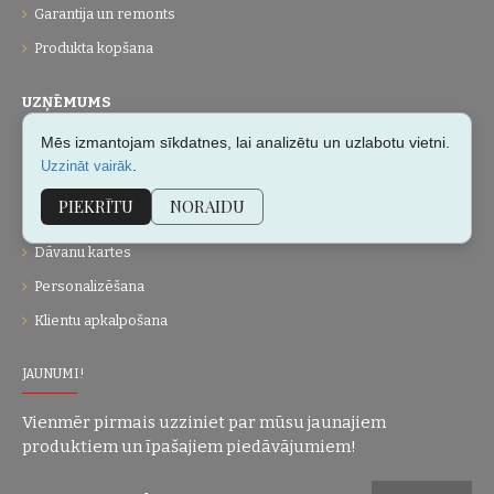
Garantija un remonts
Produkta kopšana
UZŅĒMUMS
Mēs izmantojam sīkdatnes, lai analizētu un uzlabotu vietni.
Par mums
.
Uzzināt vairāk
Kontakti
PIEKRĪTU
NORAIDU
Vietnes karte
Dāvanu kartes
Personalizēšana
Klientu apkalpošana
JAUNUMI!
Vienmēr pirmais uzziniet par mūsu jaunajiem
produktiem un īpašajiem piedāvājumiem!