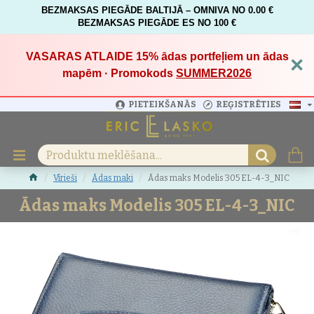
BEZMAKSAS PIEGĀDE BALTIJĀ – OMNIVA NO 0.00 €
BEZMAKSAS PIEGĀDE ES NO 100 €
VASARAS ATLAIDE 15%
ādas portfeļiem un ādas
×
mapēm · Promokods
SUMMER2026
PIETEIKŠANĀS
REĢISTRĒTIES
Vīrieši
Ādas maki
Ādas maks Modelis 305 EL-4-3_NIC
Ādas maks Modelis 305 EL-4-3_NIC