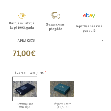
Ražojam Latvijā
Bezmaksas
Iepirkšanās visā
kopš 1993. gada
piegāde
pasaulē
APRAKSTS
71,00€
PAPILDU IZVĒLES:
DĀVANU IEPAKOJUMS
Bez maksas
Dāvanu kaste
maisiņš
(+2,50€)