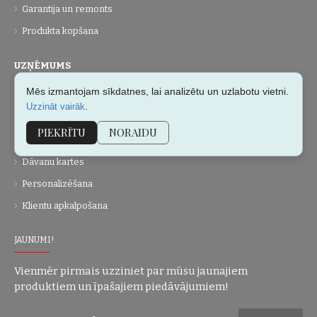
Garantija un remonts
Produkta kopšana
UZŅĒMUMS
Mēs izmantojam sīkdatnes, lai analizētu un uzlabotu vietni.
Par mums
.
Uzzināt vairāk
Kontakti
PIEKRĪTU
NORAIDU
Vietnes karte
Dāvanu kartes
Personalizēšana
Klientu apkalpošana
JAUNUMI!
Vienmēr pirmais uzziniet par mūsu jaunajiem
produktiem un īpašajiem piedāvājumiem!