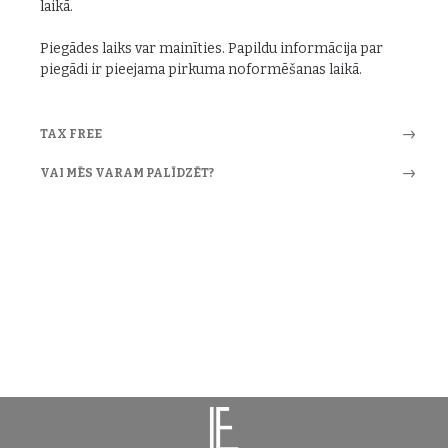
laikā.
Piegādes laiks var mainīties. Papildu informācija par
piegādi ir pieejama pirkuma noformēšanas laikā.
TAX FREE
VAI MĒS VARAM PALĪDZĒT?