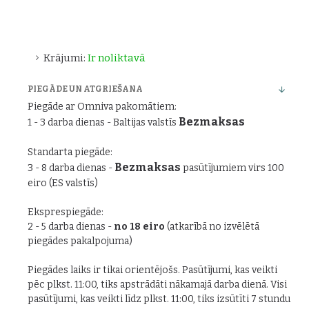
Krājumi:
Ir noliktavā
PIEGĀDE UN ATGRIEŠANA
Piegāde ar Omniva pakomātiem:
Bezmaksas
1 - 3 darba dienas - Baltijas valstīs
Standarta piegāde:
Bezmaksas
3 - 8 darba dienas -
pasūtījumiem virs 100
eiro (ES valstīs)
Eksprespiegāde:
2 - 5 darba dienas -
no 18 eiro
(atkarībā no izvēlētā
piegādes pakalpojuma)
Piegādes laiks ir tikai orientējošs. Pasūtījumi, kas veikti
pēc plkst. 11:00, tiks apstrādāti nākamajā darba dienā. Visi
pasūtījumi, kas veikti līdz plkst. 11:00, tiks izsūtīti 7 stundu