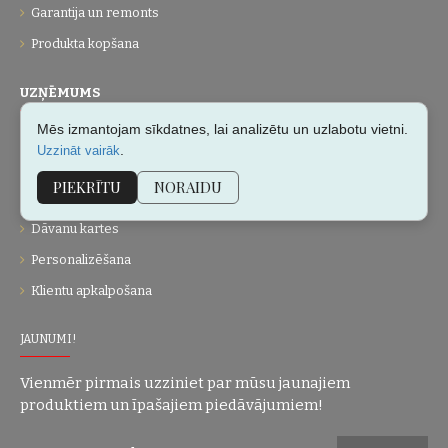
Garantija un remonts
Produkta kopšana
UZŅĒMUMS
Mēs izmantojam sīkdatnes, lai analizētu un uzlabotu vietni.
Par mums
.
Uzzināt vairāk
Kontakti
PIEKRĪTU
NORAIDU
Vietnes karte
Dāvanu kartes
Personalizēšana
Klientu apkalpošana
JAUNUMI!
Vienmēr pirmais uzziniet par mūsu jaunajiem
produktiem un īpašajiem piedāvājumiem!