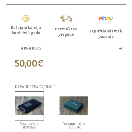
Ražojam Latvijā
Bezmaksas
Iepirkšanās visā
kopš 1993. gada
piegāde
pasaulē
APRAKSTS
50,00€
PAPILDU IZVĒLES:
DĀVANU IEPAKOJUMS
Bez maksas
Dāvanu kaste
maisiņš
(+2,50€)