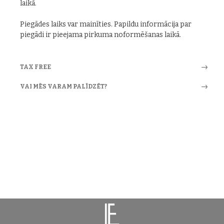
laikā.
Piegādes laiks var mainīties. Papildu informācija par
piegādi ir pieejama pirkuma noformēšanas laikā.
TAX FREE
VAI MĒS VARAM PALĪDZĒT?