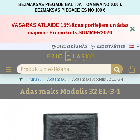
BEZMAKSAS PIEGĀDE BALTIJĀ – OMNIVA NO 0.00 €
BEZMAKSAS PIEGĀDE ES NO 100 €
VASARAS ATLAIDE 15%
ādas portfeļiem un ādas
×
mapēm · Promokods
SUMMER2026
PIETEIKŠANĀS
REĢISTRĒTIES
Vīrieši
Ādas maki
Ādas maks Modelis 32 EL-3-1
Ādas maks Modelis 32 EL-3-1