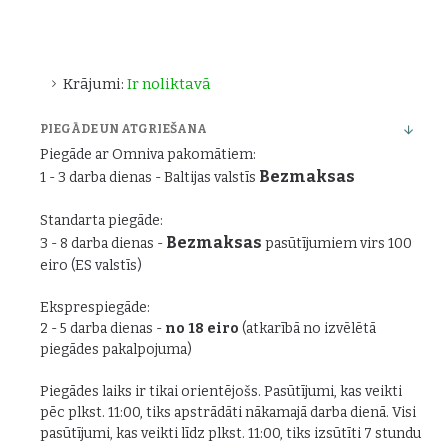
Krājumi:
Ir noliktavā
PIEGĀDE UN ATGRIEŠANA
Piegāde ar Omniva pakomātiem:
Bezmaksas
1 - 3 darba dienas - Baltijas valstīs
Standarta piegāde:
Bezmaksas
3 - 8 darba dienas -
pasūtījumiem virs 100
eiro (ES valstīs)
Eksprespiegāde:
2 - 5 darba dienas -
no 18 eiro
(atkarībā no izvēlētā
piegādes pakalpojuma)
Piegādes laiks ir tikai orientējošs. Pasūtījumi, kas veikti
pēc plkst. 11:00, tiks apstrādāti nākamajā darba dienā. Visi
pasūtījumi, kas veikti līdz plkst. 11:00, tiks izsūtīti 7 stundu