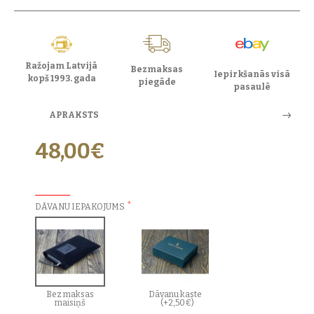
Ražojam Latvijā
Bezmaksas
Iepirkšanās visā
kopš 1993. gada
piegāde
pasaulē
APRAKSTS
48,00€
PAPILDU IZVĒLES:
DĀVANU IEPAKOJUMS
Bez maksas
Dāvanu kaste
maisiņš
(+2,50€)