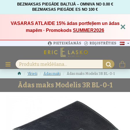
BEZMAKSAS PIEGĀDE BALTIJĀ – OMNIVA NO 0.00 €
BEZMAKSAS PIEGĀDE ES NO 100 €
VASARAS ATLAIDE 15%
ādas portfeļiem un ādas
×
mapēm · Promokods
SUMMER2026
PIETEIKŠANĀS
REĢISTRĒTIES
Vīrieši
Ādas maki
Ādas maks Modelis 3R BL-0-1
Ādas maks Modelis 3R BL-0-1