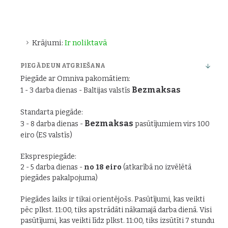
Krājumi:
Ir noliktavā
PIEGĀDE UN ATGRIEŠANA
Piegāde ar Omniva pakomātiem:
Bezmaksas
1 - 3 darba dienas - Baltijas valstīs
Standarta piegāde:
Bezmaksas
3 - 8 darba dienas -
pasūtījumiem virs 100
eiro (ES valstīs)
Eksprespiegāde:
2 - 5 darba dienas -
no 18 eiro
(atkarībā no izvēlētā
piegādes pakalpojuma)
Piegādes laiks ir tikai orientējošs. Pasūtījumi, kas veikti
pēc plkst. 11:00, tiks apstrādāti nākamajā darba dienā. Visi
pasūtījumi, kas veikti līdz plkst. 11:00, tiks izsūtīti 7 stundu