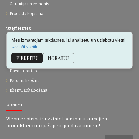
Garantija un remonts
Produkta kopšana
UZŅĒMUMS
Mēs izmantojam sīkdatnes, lai analizētu un uzlabotu vietni.
Par mums
.
Uzzināt vairāk
Kontakti
PIEKRĪTU
NORAIDU
Vietnes karte
Dāvanu kartes
Personalizēšana
Klientu apkalpošana
JAUNUMI!
Vienmēr pirmais uzziniet par mūsu jaunajiem
produktiem un īpašajiem piedāvājumiem!