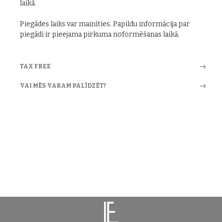
laikā.
Piegādes laiks var mainīties. Papildu informācija par
piegādi ir pieejama pirkuma noformēšanas laikā.
TAX FREE
VAI MĒS VARAM PALĪDZĒT?