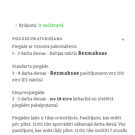
Krājumi:
Ir noliktavā
PIEGĀDE UN ATGRIEŠANA
Piegāde ar Omniva pakomātiem:
Bezmaksas
1 - 3 darba dienas - Baltijas valstīs
Standarta piegāde:
Bezmaksas
3 - 8 darba dienas -
pasūtījumiem virs 100
eiro (ES valstīs)
Eksprespiegāde:
2 - 5 darba dienas -
no 18 eiro
(atkarībā no izvēlētā
piegādes pakalpojuma)
Piegādes laiks ir tikai orientējošs. Pasūtījumi, kas veikti
pēc plkst. 11:00, tiks apstrādāti nākamajā darba dienā. Visi
pasūtījumi, kas veikti līdz plkst. 11:00, tiks izsūtīti 7 stundu