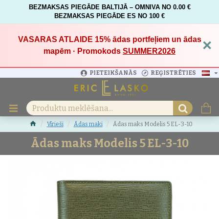
BEZMAKSAS PIEGĀDE BALTIJĀ – OMNIVA NO 0.00 €
BEZMAKSAS PIEGĀDE ES NO 100 €
VASARAS ATLAIDE 15%
ādas portfeļiem un ādas
×
mapēm · Promokods
SUMMER2026
PIETEIKŠANĀS
REĢISTRĒTIES
Vīrieši
Ādas maki
Ādas maks Modelis 5 EL-3-10
Ādas maks Modelis 5 EL-3-10