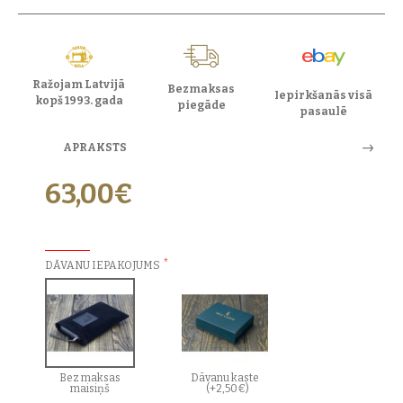
Ražojam Latvijā
Bezmaksas
Iepirkšanās visā
kopš 1993. gada
piegāde
pasaulē
APRAKSTS
63,00€
PAPILDU IZVĒLES:
DĀVANU IEPAKOJUMS
Bez maksas
Dāvanu kaste
maisiņš
(+2,50€)