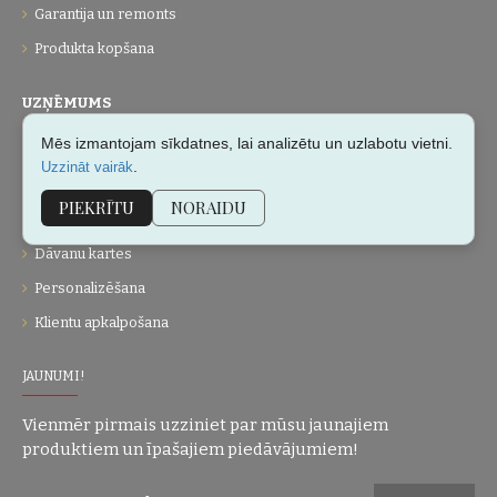
Garantija un remonts
Produkta kopšana
UZŅĒMUMS
Mēs izmantojam sīkdatnes, lai analizētu un uzlabotu vietni.
Par mums
.
Uzzināt vairāk
Kontakti
PIEKRĪTU
NORAIDU
Vietnes karte
Dāvanu kartes
Personalizēšana
Klientu apkalpošana
JAUNUMI!
Vienmēr pirmais uzziniet par mūsu jaunajiem
produktiem un īpašajiem piedāvājumiem!