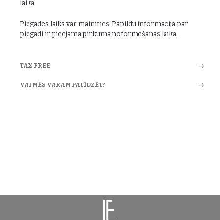
laikā.
Piegādes laiks var mainīties. Papildu informācija par
piegādi ir pieejama pirkuma noformēšanas laikā.
TAX FREE
VAI MĒS VARAM PALĪDZĒT?