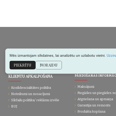
Mēs izmantojam sīkdatnes, lai analizētu un uzlabotu vietni.
Uzzinā
PIEKRĪTU
NORAIDU
KLIENTU APKALPOŠANA
PĀRDOŠANAS INFORMĀC
Maksājumi
Konfidencialitātes politika
Piegādes un piegādes n
Noteikumi un nosacījumi
Atgriešana un apmaiņa
Sīkfailu politika/ reklāmu izvēle
Garantija un remonts
BUJ
Produkta kopšana