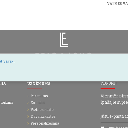
VAI MĒS V
.
t vairāk
Šarlotes 18a-7, Rīga, Latvija
IJA
UZŅĒMUMS
JAUNUMI!
Vienmēr pirm
Par mums
īpašajiem pi
oteikumi
Kontakti
Vietnes karte
Dāvanu kartes
Personalizēšana