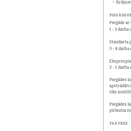
Krājum
PIEGĀDE U
Piegāde a
1 - 3 darba 
Standarta 
3 - 8 darba
Eksprespie
2 - 5 darba
Piegādes lai
apstrādāti 
tiks izsūtīt
Piegādes la
pirkuma no
TAX FREE