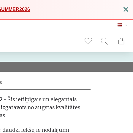
×
SUMMER2026
S
-2
- Šis ietilpīgais un elegantais
 izgatavots no augstas kvalitātes
as.
r daudzi iekšējie nodalījumi