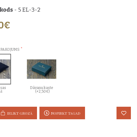
 kods
- 5 EL-3-2
00€
ZVĒLES:
EPAKOJUMS
sas
Dāvanu kaste
ņš
(+2,50€)
IELIKT GROZĀ
NOPIRKT TAGAD