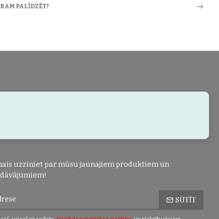
ARAM PALĪDZĒT?
ais uzziniet par mūsu jaunajiem produktiem un
edāvājumiem!
SŪTĪT