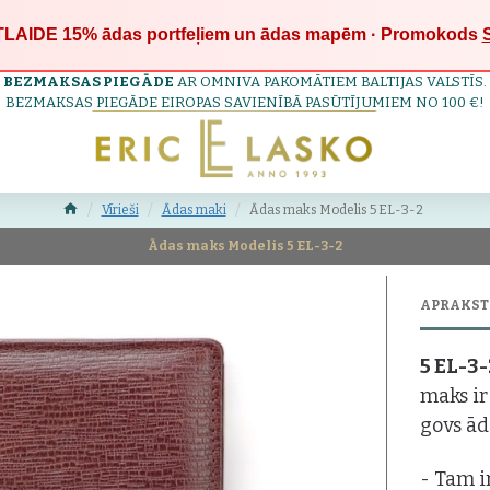
LAIDE 15%
ādas portfeļiem un ādas mapēm · Promokods
BEZMAKSAS PIEGĀDE
AR OMNIVA PAKOMĀTIEM BALTIJAS VALSTĪS.
BEZMAKSAS PIEGĀDE EIROPAS SAVIENĪBĀ PASŪTĪJUMIEM NO 100 €!
Vīrieši
Ādas maki
Ādas maks Modelis 5 EL-3-2
Ādas maks Modelis 5 EL-3-2
APRAKST
5 EL-3
maks ir
govs ād
- Tam i