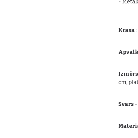
- Metāl
Krāsa
Apvalk
Izmēr
cm, pla
Svars
-
Materiā