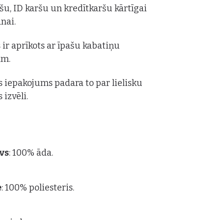
u, ID karšu un kredītkaršu kārtīgai
nai.
 ir aprīkots ar īpašu kabatiņu
ām.
is iepakojums padara to par lielisku
 izvēli.
vs
: 100% āda.
e
: 100% poliesteris.