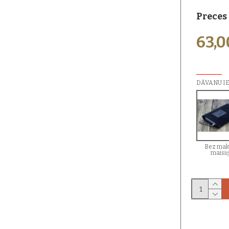
Preces
63,
PAPILDU I
DĀVANU I
Bez mak
maisi