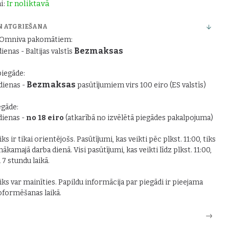
i:
Ir noliktavā
N ATGRIEŠANA
r Omniva pakomātiem:
Bezmaksas
dienas - Baltijas valstīs
piegāde:
Bezmaksas
 dienas -
pasūtījumiem virs 100 eiro (ES valstīs)
gāde:
 dienas -
no 18 eiro
(atkarībā no izvēlētā piegādes pakalpojuma)
ks ir tikai orientējošs. Pasūtījumi, kas veikti pēc plkst. 11:00, tiks
nākamajā darba dienā. Visi pasūtījumi, kas veikti līdz plkst. 11:00,
i 7 stundu laikā.
iks var mainīties. Papildu informācija par piegādi ir pieejama
formēšanas laikā.