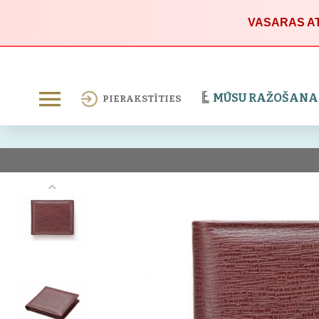
VASARAS AT
MŪSU RAŽOŠANA
PIERAKSTĪTIES