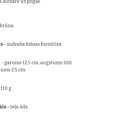
a aizdare uz pogas.
: brūna.
s -
sudraba krāsas furnitūra
s
- garums 12,5 cm, augstums 10,0
tums 2,5 cm.
 110 g.
ls -
teļa āda