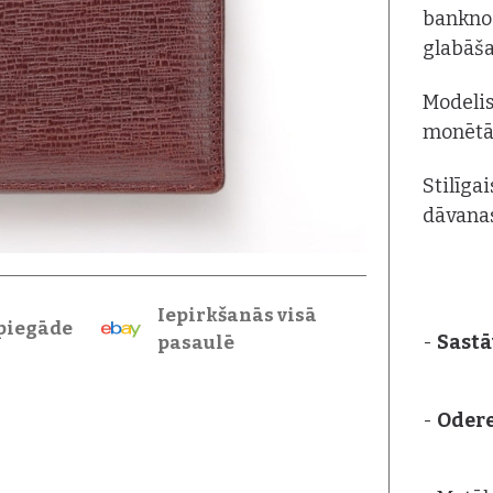
banknoš
glabāša
Modelis
monēt
Stilīga
dāvanas
Iepirkšanās visā
piegāde
-
Sastā
pasaulē
-
Oder