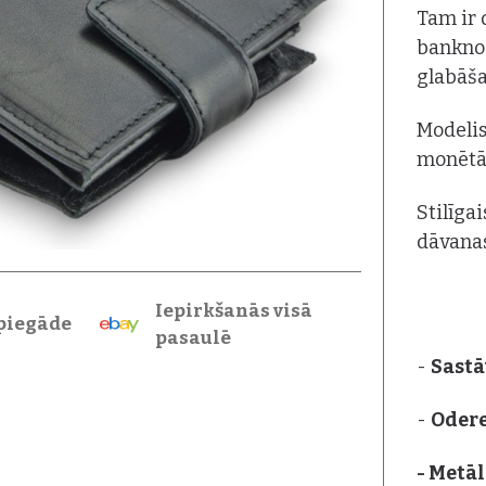
Tam ir 
banknoš
glabāša
Modelis
monēt
Stilīga
dāvanas
Iepirkšanās visā
piegāde
pasaulē
-
Sastā
-
Oder
- Metāl