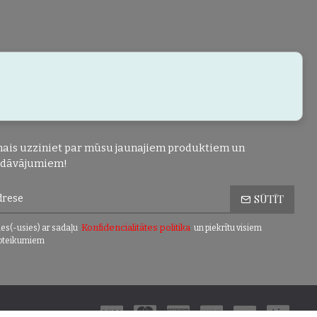
ais uzziniet par mūsu jaunajiem produktiem un
edāvājumiem!
SŪTĪT
Konfidencialitātes politika
es(-usies) ar sadaļu
un piekrītu visiem
oteikumiem