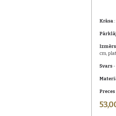
Krāsa
Pārkl
Izmēr
cm, pla
Svars
-
Materi
Preces 
53,0