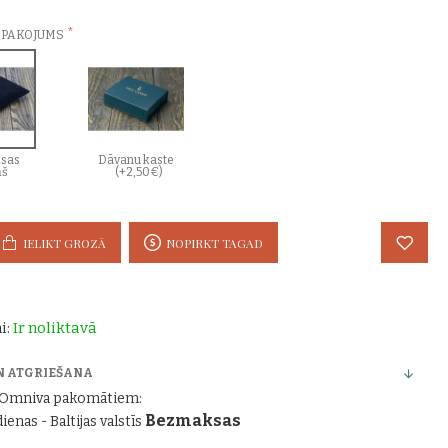
ZVĒLES:
EPAKOJUMS
sas
Dāvanu kaste
ņš
(+2,50€)
IELIKT GROZĀ
NOPIRKT TAGAD
i:
Ir noliktavā
N ATGRIEŠANA
r Omniva pakomātiem:
Bezmaksas
dienas - Baltijas valstīs