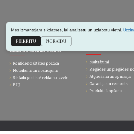
Mēs izmantojam sīkdatnes, lai analizētu un uzlabotu vietni.
Uzzinā
PIEKRĪTU
NORAIDU
KLIENTU APKALPOŠANA
PĀRDOŠANAS INFORMĀC
Maksājumi
Konfidencialitātes politika
Piegādes un piegādes n
Noteikumi un nosacījumi
Atgriešana un apmaiņa
Sīkfailu politika/ reklāmu izvēle
Garantija un remonts
BUJ
Produkta kopšana
Autortiesības © 2004-2025 Eric Lasko. Visas tiesības aizsargātas.