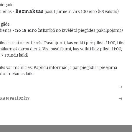
piegāde:
Bezmaksas
 dienas -
pasūtījumiem virs 100 eiro (ES valstīs)
gāde:
 dienas -
no 18 eiro
(atkarībā no izvēlētā piegādes pakalpojuma)
ks ir tikai orientējošs. Pasūtījumi, kas veikti pēc plkst. 11:00, tiks
nākamajā darba dienā. Visi pasūtījumi, kas veikti līdz plkst. 11:00,
i 7 stundu laikā.
iks var mainīties. Papildu informācija par piegādi ir pieejama
formēšanas laikā.
ARAM PALĪDZĒT?