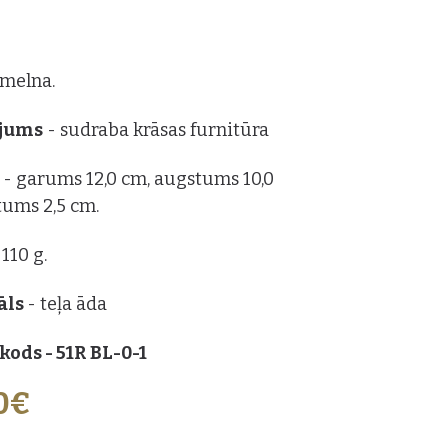
: melna.
ājums
- sudraba krāsas furnitūra
s
- garums 12,0 cm, augstums 10,0
tums 2,5 cm.
 110 g.
āls
- teļa āda
kods - 51R BL-0-1
0€