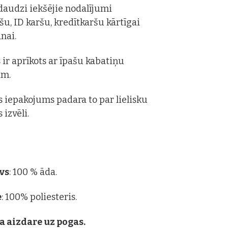
daudzi iekšējie nodalījumi
u, ID karšu, kredītkaršu kārtīgai
nai.
 ir aprīkots ar īpašu kabatiņu
ām.
is iepakojums padara to par lielisku
 izvēli.
vs
: 100 % āda.
e
: 100% poliesteris.
a aizdare uz pogas.