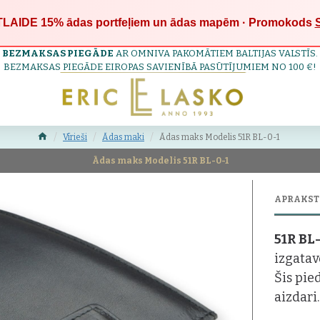
LAIDE 15%
ādas portfeļiem un ādas mapēm · Promokods
BEZMAKSAS PIEGĀDE
AR OMNIVA PAKOMĀTIEM BALTIJAS VALSTĪS.
BEZMAKSAS PIEGĀDE EIROPAS SAVIENĪBĀ PASŪTĪJUMIEM NO 100 €!
Vīrieši
Ādas maki
Ādas maks Modelis 51R BL-0-1
Ādas maks Modelis 51R BL-0-1
APRAKST
51R BL
izgatav
Šis pie
aizdari.