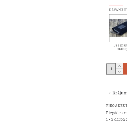
PAPILDU I
DĀVANU I
Bez mak
maisi
Krājum
PIEGĀDE U
Piegāde a
1 - 3 darba 