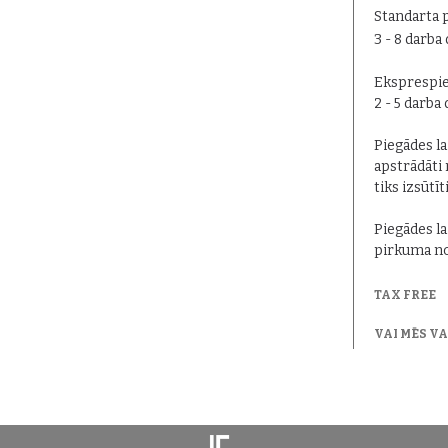
Standarta 
3 - 8 darba
Eksprespie
2 - 5 darba
Piegādes lai
apstrādāti 
tiks izsūtīt
Piegādes la
pirkuma no
TAX FREE
VAI MĒS V