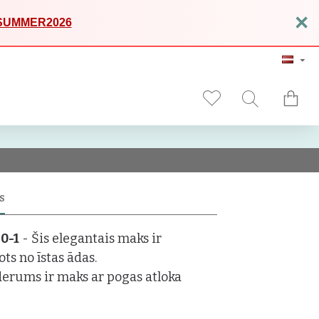
×
SUMMER2026
S
-0-1
- Šis elegantais maks ir
ots no īstas ādas.
derums ir maks ar pogas atloka