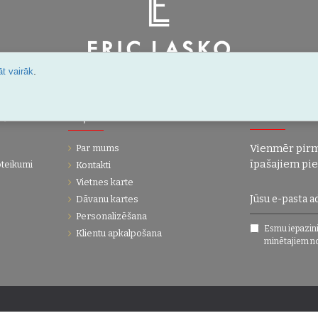
.
t vairāk
Šarlotes 18a-7, Rīga, Latvija
IJA
UZŅĒMUMS
JAUNUMI!
Vienmēr pirm
Par mums
īpašajiem pi
oteikumi
Kontakti
Vietnes karte
Dāvanu kartes
Personalizēšana
Esmu iepazini
Klientu apkalpošana
minētajiem n