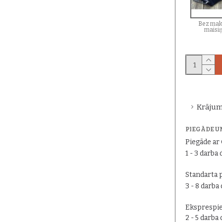
Bez mak
maisi
Krājum
PIEGĀDE U
Piegāde a
1 - 3 darba 
Standarta 
3 - 8 darba
Eksprespie
2 - 5 darba