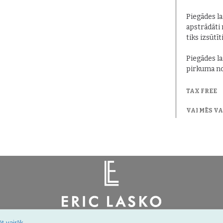
Piegādes lai
apstrādāti 
tiks izsūtīt
Piegādes la
pirkuma no
TAX FREE
VAI MĒS V
Šarlotes 18a-7, Rīga, Latvija
.
t vairāk