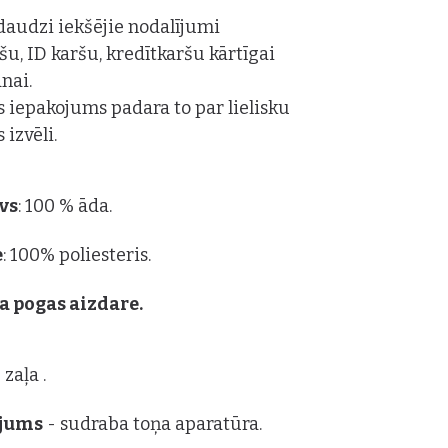
daudzi iekšējie nodalījumi
u, ID karšu, kredītkaršu kārtīgai
nai.
is iepakojums padara to par lielisku
 izvēli.
vs
: 100 % āda.
e
: 100% poliesteris.
a pogas aizdare.
 zaļa .
ājums
- sudraba toņa aparatūra.