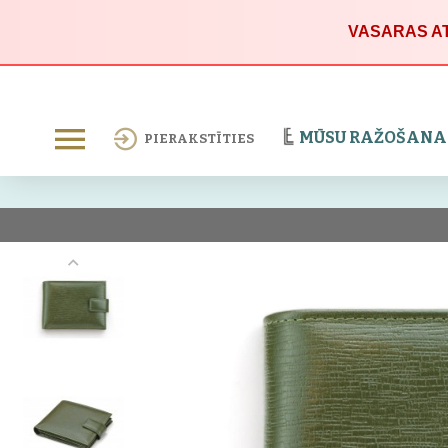
VASARAS AT
MŪSU RAŽOŠANA
PIERAKSTĪTIES