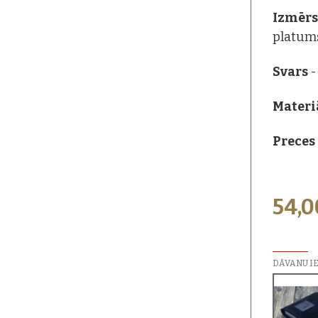
Izmēr
platums
Svars
-
Materi
Preces 
54,
PAPILDU I
DĀVANU I