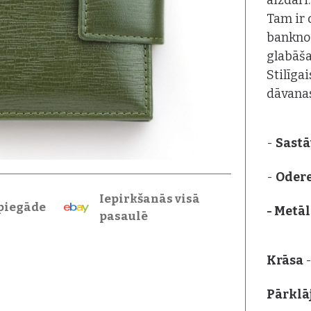
aizdari.
Tam ir 
banknoš
glabāša
Stilīga
dāvanas
-
Sastā
-
Oder
Iepirkšanās visā
piegāde
- Metāl
pasaulē
Krāsa
-
Pārkl