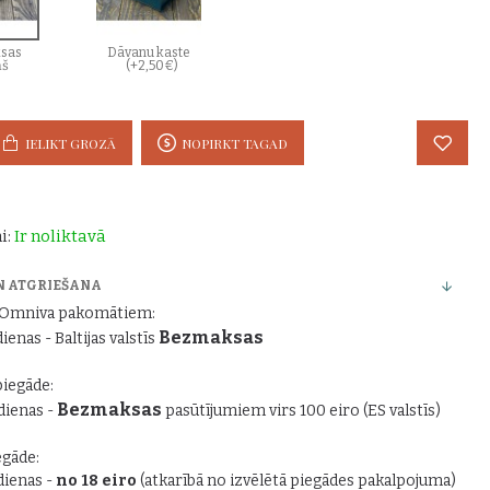
sas
Dāvanu kaste
ņš
(+2,50€)
IELIKT GROZĀ
NOPIRKT TAGAD
i:
Ir noliktavā
N ATGRIEŠANA
r Omniva pakomātiem:
Bezmaksas
dienas - Baltijas valstīs
piegāde:
Bezmaksas
 dienas -
pasūtījumiem virs 100 eiro (ES valstīs)
gāde:
 dienas -
no 18 eiro
(atkarībā no izvēlētā piegādes pakalpojuma)