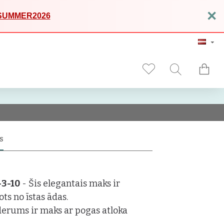
×
SUMMER2026
S
-3-10
- Šis elegantais maks ir
ots no īstas ādas.
derums ir maks ar pogas atloka