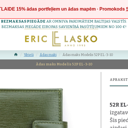
LAIDE 15%
ādas portfeļiem un ādas mapēm · Promokods
BEZMAKSAS PIEGĀDE
AR OMNIVA PAKOMĀTIEM BALTIJAS VALSTĪS.
BEZMAKSAS PIEGĀDE EIROPAS SAVIENĪBĀ PASŪTĪJUMIEM NO 100 €!
Vīrieši
Ādas maki
Ādas maks Modelis 52P EL-3-10
Ādas maks Modelis 52P EL-3-10
APRAKST
52R EL
izgatav
Šis pie