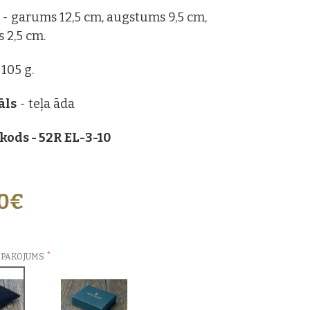
s
- garums 12,5 cm, augstums 9,5 cm,
 2,5 cm.
 105 g.
āls
- teļa āda
kods - 52R EL-3-10
00€
ZVĒLES:
EPAKOJUMS