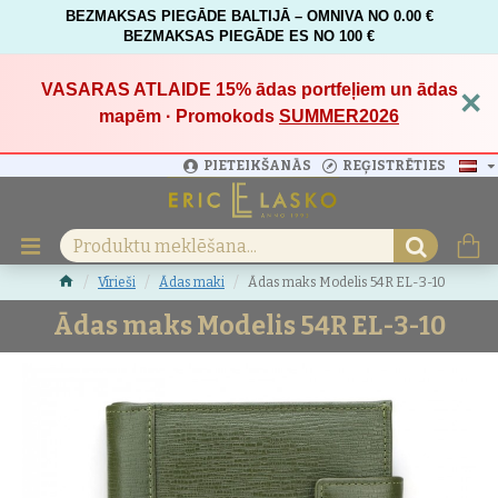
BEZMAKSAS PIEGĀDE BALTIJĀ – OMNIVA NO 0.00 €
BEZMAKSAS PIEGĀDE ES NO 100 €
VASARAS ATLAIDE 15%
ādas portfeļiem un ādas
×
mapēm · Promokods
SUMMER2026
PIETEIKŠANĀS
REĢISTRĒTIES
Vīrieši
Ādas maki
Ādas maks Modelis 54R EL-3-10
Ādas maks Modelis 54R EL-3-10