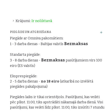
Krājumi:
Ir noliktavā
PIEGĀDE UN ATGRIEŠANA
Piegāde ar Omniva pakomātiem:
Bezmaksas
1 - 3 darba dienas - Baltijas valstīs
Standarta piegāde:
Bezmaksas
3 - 8 darba dienas -
pasūtījumiem virs 100
eiro (ES valstīs)
Eksprespiegāde:
2 - 5 darba dienas -
no 18 eiro
(atkarībā no izvēlētā
piegādes pakalpojuma)
Piegādes laiks ir tikai orientējošs. Pasūtījumi, kas veikti
pēc plkst. 11:00, tiks apstrādāti nākamajā darba dienā. Visi
pasūtījumi, kas veikti līdz plkst. 11:00, tiks izsūtīti 7 stundu