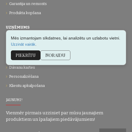
Garantija un remonts
Produkta kopšana
UZŅĒMUMS
Mēs izmantojam sīkdatnes, lai analizētu un uzlabotu vietni.
Par mums
.
Uzzināt vairāk
Kontakti
PIEKRĪTU
NORAIDU
Vietnes karte
Dāvanu kartes
Personalizēšana
Klientu apkalpošana
JAUNUMI!
Vienmēr pirmais uzziniet par mūsu jaunajiem
produktiem un īpašajiem piedāvājumiem!