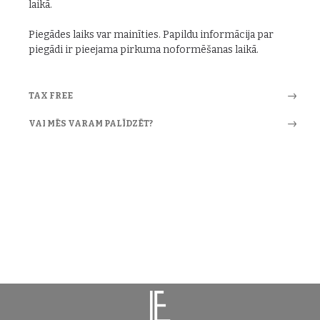
laikā.
Piegādes laiks var mainīties. Papildu informācija par
piegādi ir pieejama pirkuma noformēšanas laikā.
TAX FREE
VAI MĒS VARAM PALĪDZĒT?