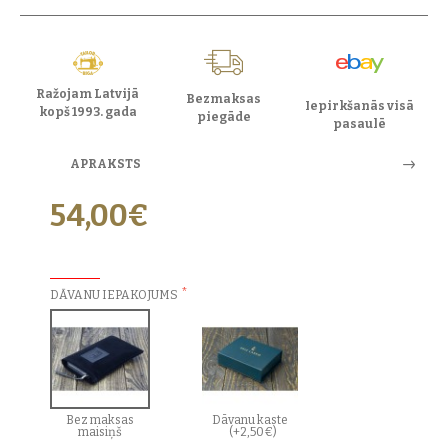
Ražojam Latvijā
Bezmaksas
Iepirkšanās visā
kopš 1993. gada
piegāde
pasaulē
APRAKSTS
54,00€
PAPILDU IZVĒLES:
DĀVANU IEPAKOJUMS
Bez maksas
Dāvanu kaste
maisiņš
(+2,50€)