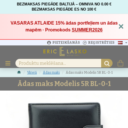
BEZMAKSAS PIEGĀDE BALTIJĀ – OMNIVA NO 0.00 €
BEZMAKSAS PIEGĀDE ES NO 100 €
VASARAS ATLAIDE 15%
ādas portfeļiem un ādas
×
mapēm · Promokods
SUMMER2026
PIETEIKŠANĀS
REĢISTRĒTIES
Vīrieši
Ādas maki
Ādas maks Modelis 5R BL-0-1
Ādas maks Modelis 5R BL-0-1