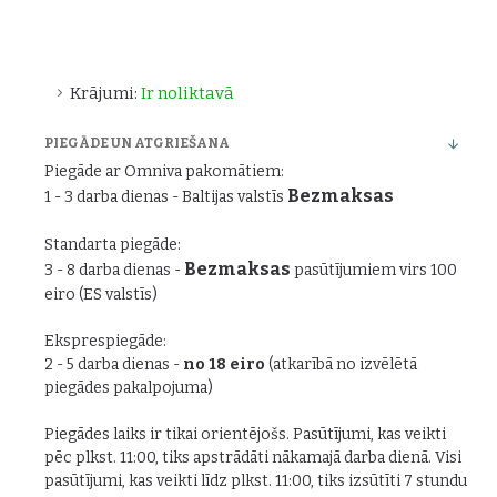
Krājumi:
Ir noliktavā
PIEGĀDE UN ATGRIEŠANA
Piegāde ar Omniva pakomātiem:
Bezmaksas
1 - 3 darba dienas - Baltijas valstīs
Standarta piegāde:
Bezmaksas
3 - 8 darba dienas -
pasūtījumiem virs 100
eiro (ES valstīs)
Eksprespiegāde:
2 - 5 darba dienas -
no 18 eiro
(atkarībā no izvēlētā
piegādes pakalpojuma)
Piegādes laiks ir tikai orientējošs. Pasūtījumi, kas veikti
pēc plkst. 11:00, tiks apstrādāti nākamajā darba dienā. Visi
pasūtījumi, kas veikti līdz plkst. 11:00, tiks izsūtīti 7 stundu