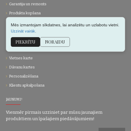
Garantija un remonts
Produkta kopšana
Mēs izmantojam sīkdatnes, lai analizētu un uzlabotu vietni.
UZŅĒMUMS
.
Uzzināt vairāk
Par mums
PIEKRĪTU
NORAIDU
Kontakti
Vietnes karte
Dāvanu kartes
Personalizēšana
Klientu apkalpošana
JAUNUMI!
Vienmēr pirmais uzziniet par mūsu jaunajiem
produktiem un īpašajiem piedāvājumiem!