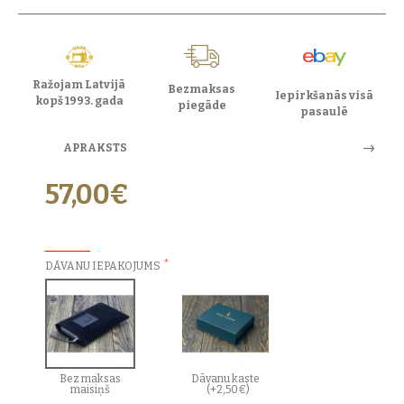
Ražojam Latvijā
Bezmaksas
Iepirkšanās visā
kopš 1993. gada
piegāde
pasaulē
APRAKSTS
57,00€
PAPILDU IZVĒLES:
DĀVANU IEPAKOJUMS
Bez maksas
Dāvanu kaste
maisiņš
(+2,50€)