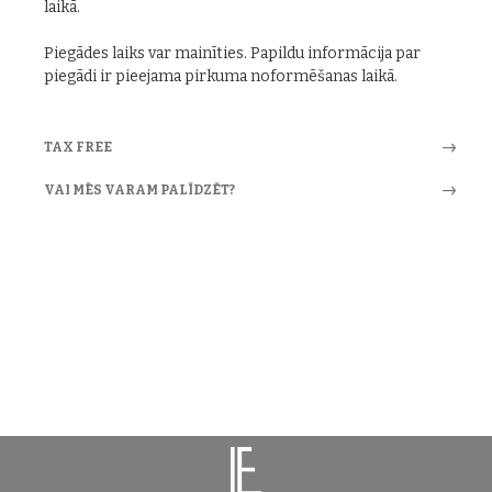
laikā.
Piegādes laiks var mainīties. Papildu informācija par
piegādi ir pieejama pirkuma noformēšanas laikā.
TAX FREE
VAI MĒS VARAM PALĪDZĒT?