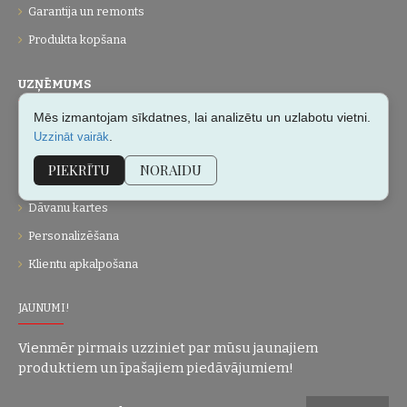
Garantija un remonts
Produkta kopšana
UZŅĒMUMS
Mēs izmantojam sīkdatnes, lai analizētu un uzlabotu vietni.
Par mums
.
Uzzināt vairāk
Kontakti
PIEKRĪTU
NORAIDU
Vietnes karte
Dāvanu kartes
Personalizēšana
Klientu apkalpošana
JAUNUMI!
Vienmēr pirmais uzziniet par mūsu jaunajiem
produktiem un īpašajiem piedāvājumiem!