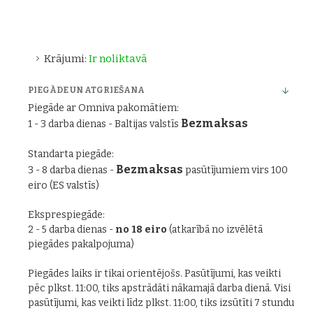
Krājumi:
Ir noliktavā
PIEGĀDE UN ATGRIEŠANA
Piegāde ar Omniva pakomātiem:
Bezmaksas
1 - 3 darba dienas - Baltijas valstīs
Standarta piegāde:
Bezmaksas
3 - 8 darba dienas -
pasūtījumiem virs 100
eiro (ES valstīs)
Eksprespiegāde:
2 - 5 darba dienas -
no 18 eiro
(atkarībā no izvēlētā
piegādes pakalpojuma)
Piegādes laiks ir tikai orientējošs. Pasūtījumi, kas veikti
pēc plkst. 11:00, tiks apstrādāti nākamajā darba dienā. Visi
pasūtījumi, kas veikti līdz plkst. 11:00, tiks izsūtīti 7 stundu