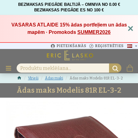
BEZMAKSAS PIEGĀDE BALTIJĀ – OMNIVA NO 0.00 €
BEZMAKSAS PIEGĀDE ES NO 100 €
VASARAS ATLAIDE 15%
ādas portfeļiem un ādas
×
mapēm · Promokods
SUMMER2026
PIETEIKŠANĀS
REĢISTRĒTIES
Vīrieši
Ādas maki
Ādas maks Modelis 81R EL-3-2
Ādas maks Modelis 81R EL-3-2