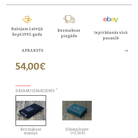
Ražojam Latvijā
Bezmaksas
Iepirkšanās visā
kopš 1993. gada
piegāde
pasaulē
APRAKSTS
54,00€
PAPILDU IZVĒLES:
DĀVANU IEPAKOJUMS
Bez maksas
Dāvanu kaste
maisiņš
(+2,50€)