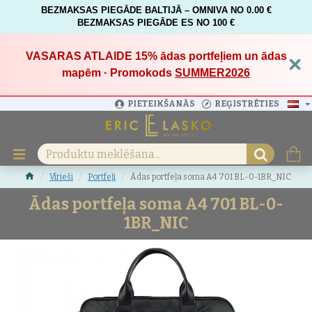
BEZMAKSAS PIEGĀDE BALTIJĀ – OMNIVA NO 0.00 €
BEZMAKSAS PIEGĀDE ES NO 100 €
VASARAS ATLAIDE 15%
ādas portfeļiem un ādas
×
mapēm · Promokods
SUMMER2026
PIETEIKŠANĀS
REĢISTRĒTIES
Vīrieši
Portfeļi
Ādas portfeļa soma A4 701 BL-0-1BR_NIC
Ādas portfeļa soma A4 701 BL-0-
1BR_NIC