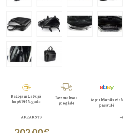
Ražojam Latvijā
Bezmaksas
Iepirkšanās visā
kopš 1993. gada
piegāde
pasaulē
APRAKSTS
202,00€