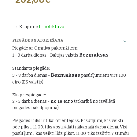
Krājumi:
Ir noliktavā
PIEGĀDE UN ATGRIEŠANA
Piegāde ar Omniva pakomātiem:
Bezmaksas
1 - 3 darba dienas - Baltijas valstīs
Standarta piegāde:
Bezmaksas
3 - 8 darba dienas -
pasūtījumiem virs 100
eiro (ES valstīs)
Eksprespiegāde:
2 - 5 darba dienas -
no 18 eiro
(atkarībā no izvēlētā
piegādes pakalpojuma)
Piegādes laiks ir tikai orientējošs. Pasūtījumi, kas veikti
pēc plkst. 11:00, tiks apstrādāti nākamajā darba dienā. Visi
pasūtījumi, kas veikti līdz plkst. 11:00, tiks izsūtīti 7 stundu