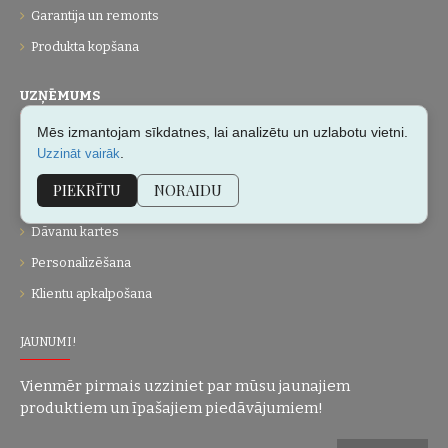
Garantija un remonts
Produkta kopšana
UZŅĒMUMS
Mēs izmantojam sīkdatnes, lai analizētu un uzlabotu vietni.
Par mums
.
Uzzināt vairāk
Kontakti
PIEKRĪTU
NORAIDU
Vietnes karte
Dāvanu kartes
Personalizēšana
Klientu apkalpošana
JAUNUMI!
Vienmēr pirmais uzziniet par mūsu jaunajiem
produktiem un īpašajiem piedāvājumiem!