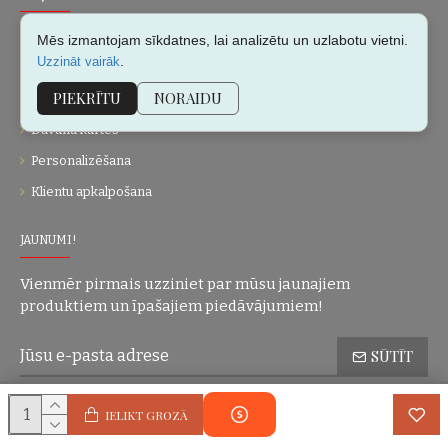
Par mums
Mēs izmantojam sīkdatnes, lai analizētu un uzlabotu vietni.
.
Uzzināt vairāk
Kontakti
PIEKRĪTU
NORAIDU
Vietnes karte
Dāvanu kartes
Personalizēšana
Klientu apkalpošana
JAUNUMI!
Vienmēr pirmais uzziniet par mūsu jaunajiem
produktiem un īpašajiem piedāvājumiem!
SŪTĪT
Konfidencialitātes politika
Esmu iepazinies(-usies) ar sadaļu
un
IELIKT GROZĀ
piekrītu visiem minētajiem noteikumiem