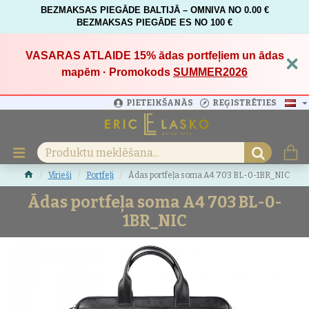
BEZMAKSAS PIEGĀDE BALTIJĀ – OMNIVA NO 0.00 €
BEZMAKSAS PIEGĀDE ES NO 100 €
VASARAS ATLAIDE 15%
ādas portfeļiem un ādas
×
mapēm · Promokods
SUMMER2026
PIETEIKŠANĀS
REĢISTRĒTIES
Vīrieši
Portfeļi
Ādas portfeļa soma A4 703 BL-0-1BR_NIC
Ādas portfeļa soma A4 703 BL-0-
1BR_NIC