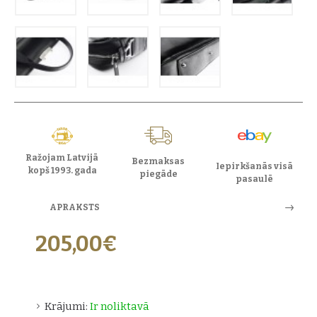
Ražojam Latvijā
Bezmaksas
Iepirkšanās visā
kopš 1993. gada
piegāde
pasaulē
APRAKSTS
205,00€
Krājumi:
Ir noliktavā