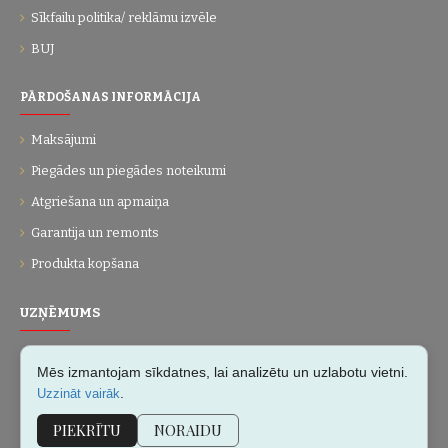
Sīkfailu politika/ reklāmu izvēle
BUJ
PĀRDOŠANAS INFORMĀCIJA
Maksājumi
Piegādes un piegādes noteikumi
Atgriešana un apmaiņa
Garantija un remonts
Produkta kopšana
UZŅĒMUMS
Par mums
Mēs izmantojam sīkdatnes, lai analizētu un uzlabotu vietni.
Kontakti
.
Uzzināt vairāk
Vietnes karte
PIEKRĪTU
NORAIDU