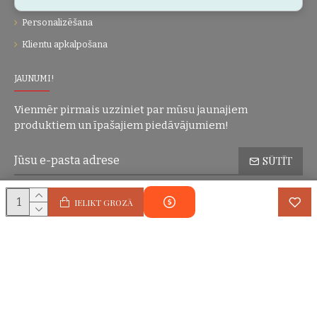
Dāvanu kartes
Personalizēšana
Klientu apkalpošana
JAUNUMI!
Vienmēr pirmais uzziniet par mūsu jaunajiem
produktiem un īpašajiem piedāvājumiem!
SŪTĪT
Konfidencialitātes politika
Esmu iepazinies(-usies) ar sadaļu
un
IELIKT GROZĀ
piekrītu visiem minētajiem noteikumiem
Autortiesības © 2004-2025 Eric Lasko. Visas tiesības aizsargātas.