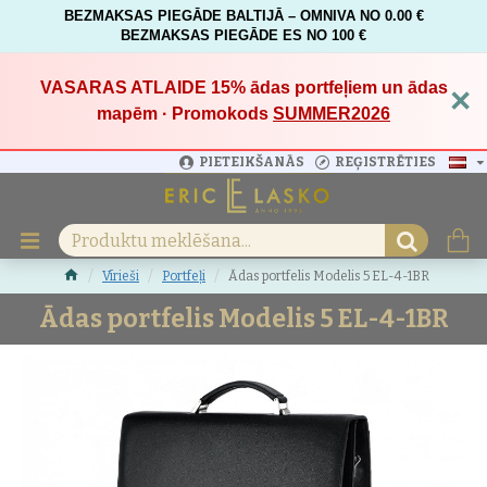
BEZMAKSAS PIEGĀDE BALTIJĀ – OMNIVA NO 0.00 €
BEZMAKSAS PIEGĀDE ES NO 100 €
VASARAS ATLAIDE 15%
ādas portfeļiem un ādas
×
mapēm · Promokods
SUMMER2026
PIETEIKŠANĀS
REĢISTRĒTIES
Vīrieši
Portfeļi
Ādas portfelis Modelis 5 EL-4-1BR
Ādas portfelis Modelis 5 EL-4-1BR