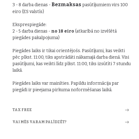
Bezmaksas
3 - 8 darba dienas -
pasūtījumiem virs 100
eiro (ES valstīs)
Eksprespiegāde:
2 - 5 darba dienas -
no 18 eiro
(atkarībā no izvēlētā
piegādes pakalpojuma)
Piegādes laiks ir tikai orientējošs. Pasūtījumi, kas veikti
pēc plkst. 11:00, tiks apstrādāti nākamajā darba dienā. Visi
pasūtījumi, kas veikti līdz plkst. 11:00, tiks izsūtīti 7 stundu
laikā.
Piegādes laiks var mainīties. Papildu informācija par
piegādi ir pieejama pirkuma noformēšanas laikā.
TAX FREE
VAI MĒS VARAM PALĪDZĒT?