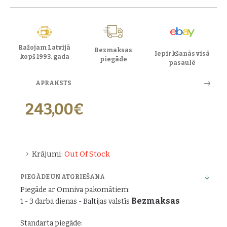
Ražojam Latvijā
Bezmaksas
Iepirkšanās visā
kopš 1993. gada
piegāde
pasaulē
APRAKSTS
243,00€
Krājumi:
Out Of Stock
PIEGĀDE UN ATGRIEŠANA
Piegāde ar Omniva pakomātiem:
Bezmaksas
1 - 3 darba dienas - Baltijas valstīs
Standarta piegāde: