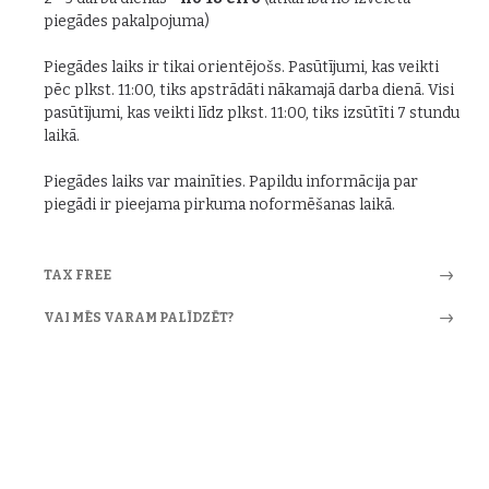
piegādes pakalpojuma)
Piegādes laiks ir tikai orientējošs. Pasūtījumi, kas veikti
pēc plkst. 11:00, tiks apstrādāti nākamajā darba dienā. Visi
pasūtījumi, kas veikti līdz plkst. 11:00, tiks izsūtīti 7 stundu
laikā.
Piegādes laiks var mainīties. Papildu informācija par
piegādi ir pieejama pirkuma noformēšanas laikā.
TAX FREE
VAI MĒS VARAM PALĪDZĒT?