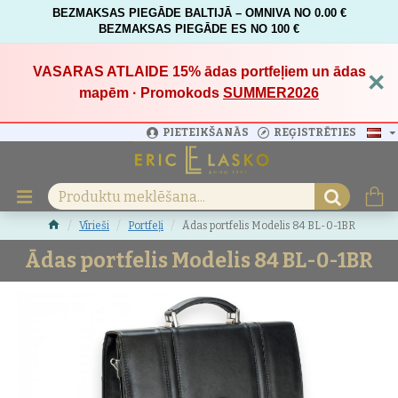
BEZMAKSAS PIEGĀDE BALTIJĀ – OMNIVA NO 0.00 €
BEZMAKSAS PIEGĀDE ES NO 100 €
VASARAS ATLAIDE 15%
ādas portfeļiem un ādas
×
mapēm · Promokods
SUMMER2026
PIETEIKŠANĀS
REĢISTRĒTIES
Vīrieši
Portfeļi
Ādas portfelis Modelis 84 BL-0-1BR
Ādas portfelis Modelis 84 BL-0-1BR