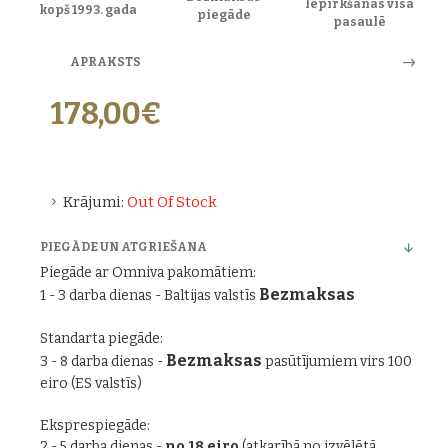
Iepirkšanās visā
kopš 1993. gada
piegāde
pasaulē
APRAKSTS
178,00€
Krājumi:
Out Of Stock
PIEGĀDE UN ATGRIEŠANA
Piegāde ar Omniva pakomātiem:
Bezmaksas
1 - 3 darba dienas - Baltijas valstīs
Standarta piegāde:
Bezmaksas
3 - 8 darba dienas -
pasūtījumiem virs 100
eiro (ES valstīs)
Eksprespiegāde:
2 - 5 darba dienas -
no 18 eiro
(atkarībā no izvēlētā