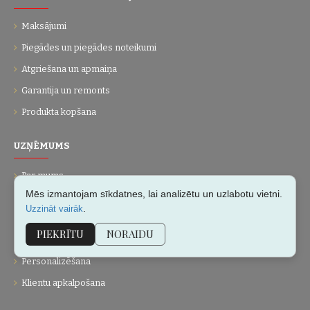
Maksājumi
Piegādes un piegādes noteikumi
Atgriešana un apmaiņa
Garantija un remonts
Produkta kopšana
UZŅĒMUMS
Par mums
Mēs izmantojam sīkdatnes, lai analizētu un uzlabotu vietni.
Kontakti
.
Uzzināt vairāk
Vietnes karte
PIEKRĪTU
NORAIDU
Dāvanu kartes
Personalizēšana
Klientu apkalpošana