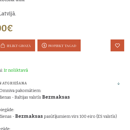
atvijā.
00€
IELIKT GROZĀ
NOPIRKT TAGAD
i:
Ir noliktavā
N ATGRIEŠANA
r Omniva pakomātiem:
Bezmaksas
dienas - Baltijas valstīs
piegāde:
Bezmaksas
 dienas -
pasūtījumiem virs 100 eiro (ES valstīs)
gāde: