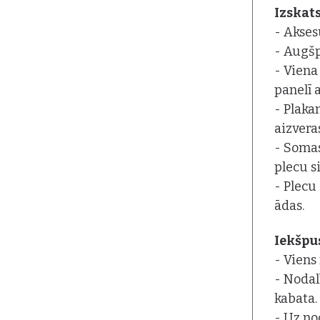
Izskats
- Akses
- Augšp
- Viena
panelī 
- Plaka
aizvera
- Somas
plecu s
- Plecu 
ādas.
Iekšpu
- Viens
- Nodal
kabata.
- Uz no