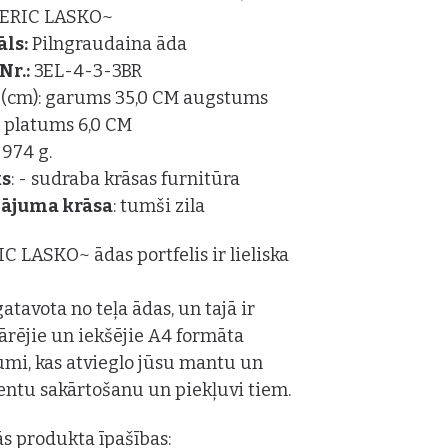
~ERIC LASKO~
āls:
Pilngraudaina āda
Nr.:
3EL-4-3-3BR
i
(cm): garums 35,0 CM augstums
 platums 6,0 CM
- 974 g.
ks
: - sudraba krāsas furnitūra
dājuma krāsa
: tumši zila
IC LASKO~ ādas portfelis ir lieliska
gatavota no teļa ādas, un tajā ir
 ārējie un iekšējie A4 formāta
umi, kas atvieglo jūsu mantu un
ntu sakārtošanu un piekļuvi tiem.
s produkta īpašības: