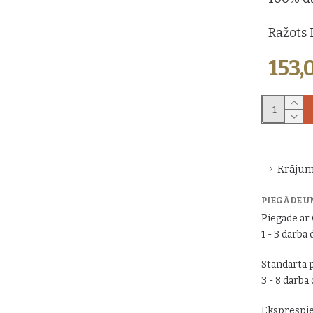
Ražots L
153,
Krājum
PIEGĀDE U
Piegāde a
1 - 3 darba 
Standarta 
3 - 8 darba
Eksprespie