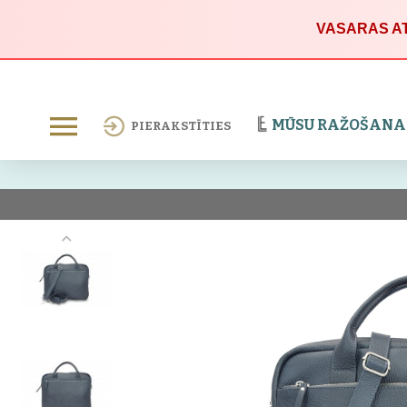
VASARAS AT
MŪSU RAŽOŠANA
PIERAKSTĪTIES