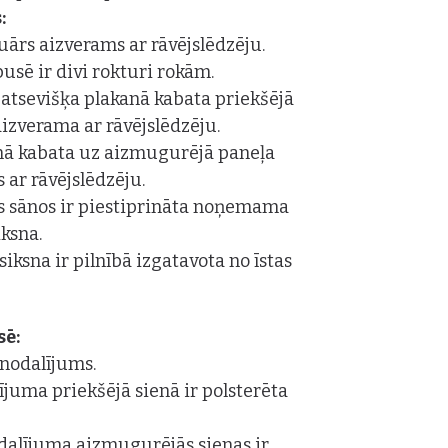
:
uārs aizverams ar rāvējslēdzēju.
usē ir divi rokturi rokām.
 atsevišķa plakanā kabata priekšējā
aizverama ar rāvējslēdzēju.
nā kabata uz aizmugurējā paneļa
s ar rāvējslēdzēju.
 sānos ir piestiprināta noņemama
iksna.
siksna ir pilnībā izgatavota no īstas
sē:
 nodalījums.
ījuma priekšējā sienā ir polsterēta
dalījuma aizmugurējās sienas ir