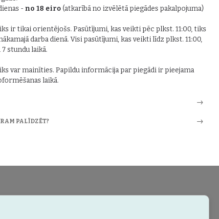
 dienas -
no 18 eiro
(atkarībā no izvēlētā piegādes pakalpojuma)
ks ir tikai orientējošs. Pasūtījumi, kas veikti pēc plkst. 11:00, tiks
nākamajā darba dienā. Visi pasūtījumi, kas veikti līdz plkst. 11:00,
i 7 stundu laikā.
iks var mainīties. Papildu informācija par piegādi ir pieejama
formēšanas laikā.
ARAM PALĪDZĒT?