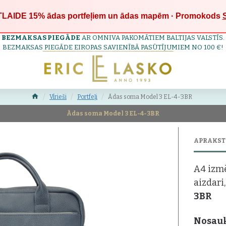
LAIDE 15%
ādas portfeļiem un ādas mapēm · Promokods
BEZMAKSAS PIEGĀDE
AR OMNIVA PAKOMĀTIEM BALTIJAS VALSTĪS.
BEZMAKSAS PIEGĀDE EIROPAS SAVIENĪBĀ PASŪTĪJUMIEM NO 100 €!
Vīrieši
Portfeļi
Ādas soma Model 3 EL-4-3BR
Ādas soma Model 3 EL-4-3BR
APRAKST
A4 izmē
aizdari,
3BR
Nosau