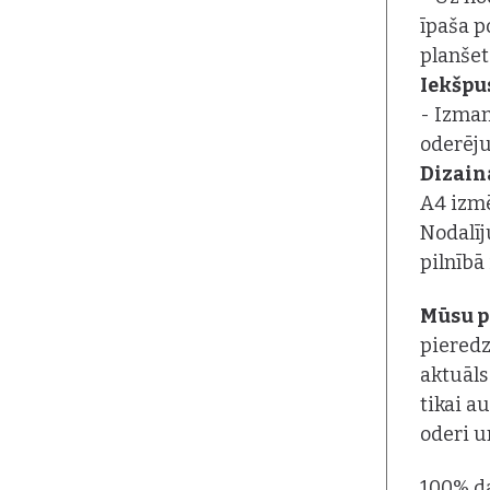
īpaša p
planšet
Iekšpu
- Izmant
oderēj
Dizain
A4 izmē
Nodalīj
pilnībā
Mūsu p
pieredz
aktuāls
tikai au
oderi u
100% d