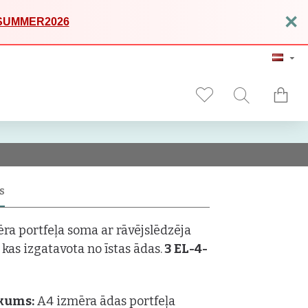
×
SUMMER2026
S
ra portfeļa soma ar rāvējslēdzēja
 kas izgatavota no īstas ādas.
3 EL-4-
kums:
A4 izmēra ādas portfeļa