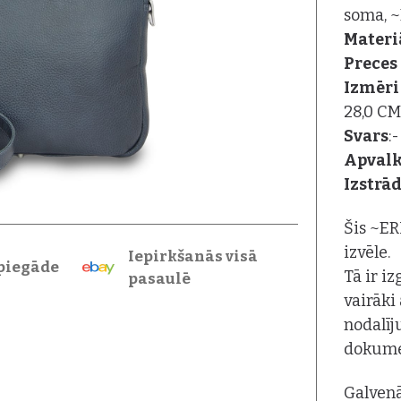
soma, 
Materi
Preces 
Izmēr
28,0 CM
Svars
:
Apval
Izstrā
Šis ~ER
izvēle.
Iepirkšanās visā
piegāde
Tā ir iz
pasaulē
vairāki
nodalīj
dokume
Galvenā