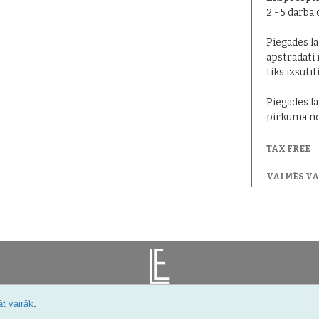
2 - 5 darba
Piegādes lai
apstrādāti 
tiks izsūtīt
Piegādes la
pirkuma no
TAX FREE
VAI MĒS V
.
t vairāk