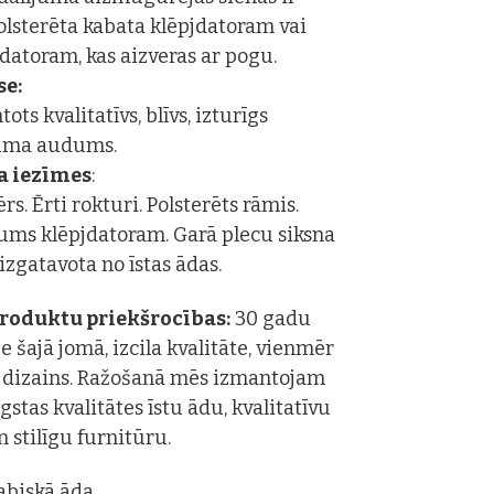
olsterēta kabata klēpjdatoram vai
datoram, kas aizveras ar pogu.
se:
ots kvalitatīvs, blīvs, izturīgs
uma audums.
a iezīmes
:
rs. Ērti rokturi. Polsterēts rāmis.
ums klēpjdatoram. Garā plecu siksna
 izgatavota no īstas ādas.
roduktu priekšrocības:
30 gadu
e šajā jomā, izcila kvalitāte, vienmēr
 dizains. Ražošanā mēs izmantojam
gstas kvalitātes īstu ādu, kvalitatīvu
n stilīgu furnitūru.
abiskā āda