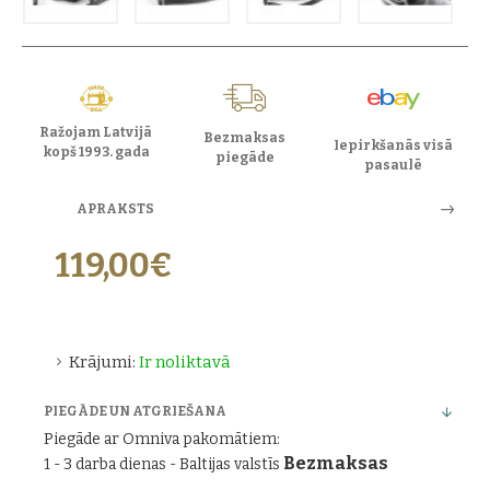
Ražojam Latvijā
Bezmaksas
Iepirkšanās visā
kopš 1993. gada
piegāde
pasaulē
APRAKSTS
119,00€
Krājumi:
Ir noliktavā
PIEGĀDE UN ATGRIEŠANA
Piegāde ar Omniva pakomātiem:
Bezmaksas
1 - 3 darba dienas - Baltijas valstīs