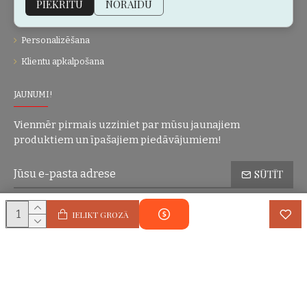
PIEKRĪTU
NORAIDU
Dāvanu kartes
Personalizēšana
Klientu apkalpošana
JAUNUMI!
Vienmēr pirmais uzziniet par mūsu jaunajiem
produktiem un īpašajiem piedāvājumiem!
SŪTĪT
Konfidencialitātes politika
Esmu iepazinies(-usies) ar sadaļu
un
IELIKT GROZĀ
piekrītu visiem minētajiem noteikumiem
Autortiesības © 2004-2025 Eric Lasko. Visas tiesības aizsargātas.