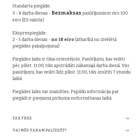
Standarta piegāde:
Bezmaksas
3 - 8 darba dienas -
pasūtījumiem virs 100
eiro (ES valstīs)
Eksprespiegāde:
2 - 5 darba dienas -
no 18 eiro
(atkarībā no izvēlētā
piegādes pakalpojuma)
Piegādes laiks ir tikai orientējošs. Pasūtījumi, kas veikti
pēc plkst. 11:00, tiks apstrādāti nākamajā darba dienā. Visi
pasūtījumi, kas veikti līdz plkst. 11:00, tiks izsūtīti 7 stundu
laikā.
Piegādes laiks var mainīties. Papildu informācija par
piegādi ir pieejama pirkuma noformēšanas laikā.
TAX FREE
VAI MĒS VARAM PALĪDZĒT?