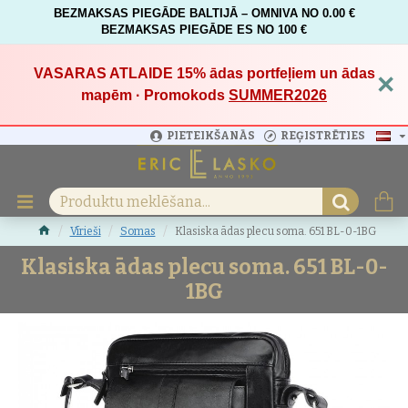
BEZMAKSAS PIEGĀDE BALTIJĀ – OMNIVA NO 0.00 €
BEZMAKSAS PIEGĀDE ES NO 100 €
VASARAS ATLAIDE 15%
ādas portfeļiem un ādas
×
mapēm · Promokods
SUMMER2026
PIETEIKŠANĀS
REĢISTRĒTIES
Vīrieši
Somas
Klasiska ādas plecu soma. 651 BL-0-1BG
Klasiska ādas plecu soma. 651 BL-0-
1BG