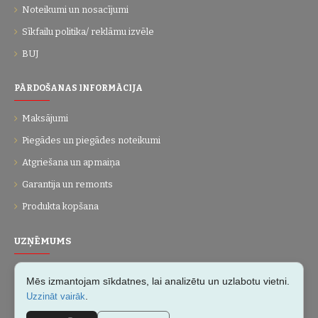
Noteikumi un nosacījumi
Sīkfailu politika/ reklāmu izvēle
BUJ
PĀRDOŠANAS INFORMĀCIJA
Maksājumi
Piegādes un piegādes noteikumi
Atgriešana un apmaiņa
Garantija un remonts
Produkta kopšana
UZŅĒMUMS
Par mums
Mēs izmantojam sīkdatnes, lai analizētu un uzlabotu vietni.
Kontakti
.
Uzzināt vairāk
Vietnes karte