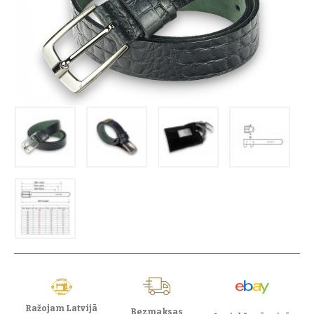
Ražojam Latvijā
Bezmaksas