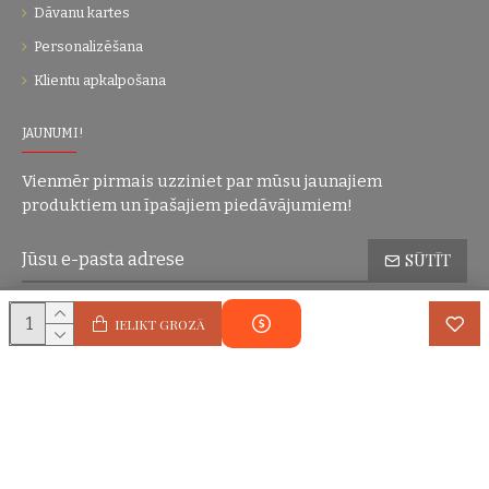
Dāvanu kartes
Personalizēšana
Klientu apkalpošana
JAUNUMI!
Vienmēr pirmais uzziniet par mūsu jaunajiem
produktiem un īpašajiem piedāvājumiem!
SŪTĪT
Konfidencialitātes politika
Esmu iepazinies(-usies) ar sadaļu
un
IELIKT GROZĀ
piekrītu visiem minētajiem noteikumiem
Autortiesības © 2004-2025 Eric Lasko. Visas tiesības aizsargātas.