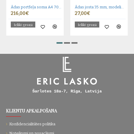
Ādas portfeļa soma A4 705 BL-0-1BR_NIC
Ādas josta 35 mm, modelis 350112
216,00€
27,00€
Ielikt grozā
Ielikt grozā
Šarlotes 18a-7, Rīga, Latvija
KLIENTU APKALPOŠANA
Konfidencialitātes politika
Noteikumi un nosacījumi