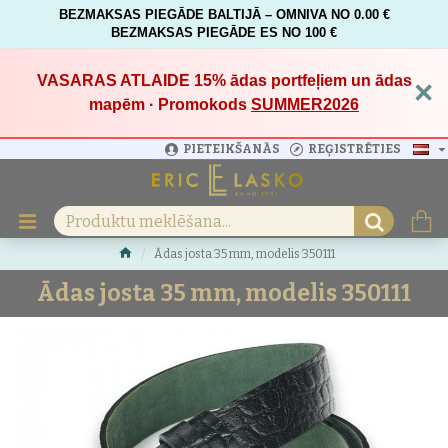
BEZMAKSAS PIEGĀDE BALTIJĀ – OMNIVA NO 0.00 €
BEZMAKSAS PIEGĀDE ES NO 100 €
VASARAS ATLAIDE 15%
ādas portfeļiem un ādas
×
mapēm · Promokods
SUMMER2026
PIETEIKŠANĀS
REĢISTRĒTIES
Ādas josta 35 mm, modelis 350111
Ādas josta 35 mm, modelis 350111