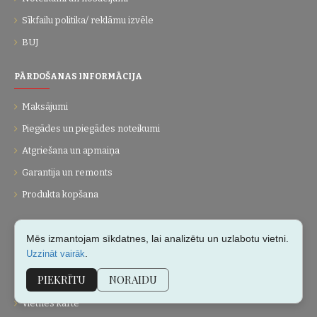
Sīkfailu politika/ reklāmu izvēle
BUJ
PĀRDOŠANAS INFORMĀCIJA
Maksājumi
Piegādes un piegādes noteikumi
Atgriešana un apmaiņa
Garantija un remonts
Produkta kopšana
UZŅĒMUMS
Mēs izmantojam sīkdatnes, lai analizētu un uzlabotu vietni.
.
Uzzināt vairāk
Par mums
PIEKRĪTU
NORAIDU
Kontakti
Vietnes karte