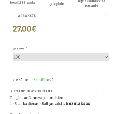
Iepirkšanās visā
kopš 1993. gada
piegāde
pasaulē
APRAKSTS
27,00€
PAPILDU IZVĒLES:
Belt size
Krājumi:
Ir noliktavā
PIEGĀDE UN ATGRIEŠANA
Piegāde ar Omniva pakomātiem:
Bezmaksas
1 - 3 darba dienas - Baltijas valstīs