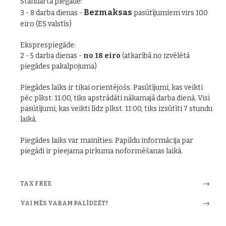
Standarta piegāde:
Bezmaksas
3 - 8 darba dienas -
pasūtījumiem virs 100
eiro (ES valstīs)
Eksprespiegāde:
2 - 5 darba dienas -
no 18 eiro
(atkarībā no izvēlētā
piegādes pakalpojuma)
Piegādes laiks ir tikai orientējošs. Pasūtījumi, kas veikti
pēc plkst. 11:00, tiks apstrādāti nākamajā darba dienā. Visi
pasūtījumi, kas veikti līdz plkst. 11:00, tiks izsūtīti 7 stundu
laikā.
Piegādes laiks var mainīties. Papildu informācija par
piegādi ir pieejama pirkuma noformēšanas laikā.
TAX FREE
VAI MĒS VARAM PALĪDZĒT?