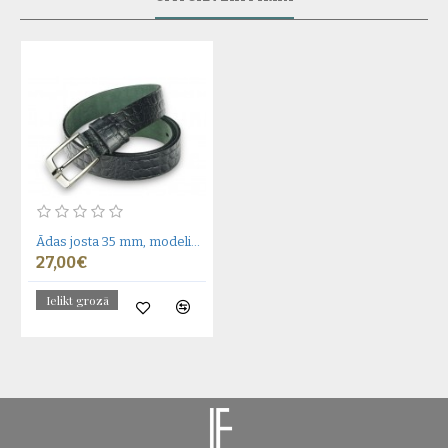
Ādas josta 35 mm, modelis 350111
27,00€
Ielikt grozā