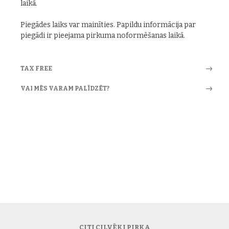
laikā.
Piegādes laiks var mainīties. Papildu informācija par
piegādi ir pieejama pirkuma noformēšanas laikā.
TAX FREE
VAI MĒS VARAM PALĪDZĒT?
CITI CILVĒKI PIRKA