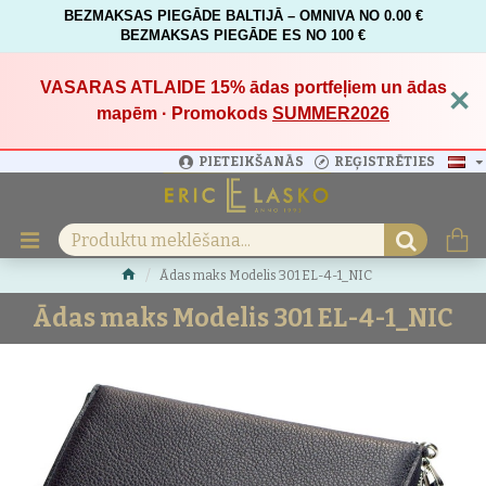
BEZMAKSAS PIEGĀDE BALTIJĀ – OMNIVA NO 0.00 €
BEZMAKSAS PIEGĀDE ES NO 100 €
VASARAS ATLAIDE 15%
ādas portfeļiem un ādas
×
mapēm · Promokods
SUMMER2026
PIETEIKŠANĀS
REĢISTRĒTIES
Ādas maks Modelis 301 EL-4-1_NIC
Ādas maks Modelis 301 EL-4-1_NIC