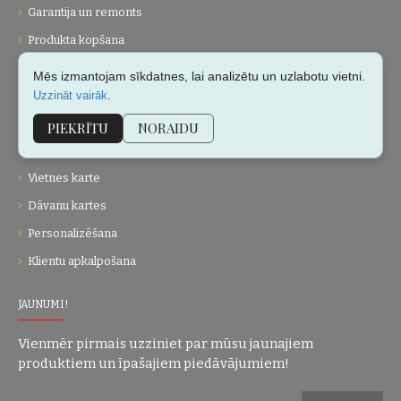
Garantija un remonts
Produkta kopšana
Mēs izmantojam sīkdatnes, lai analizētu un uzlabotu vietni.
UZŅĒMUMS
.
Uzzināt vairāk
Par mums
PIEKRĪTU
NORAIDU
Kontakti
Vietnes karte
Dāvanu kartes
Personalizēšana
Klientu apkalpošana
JAUNUMI!
Vienmēr pirmais uzziniet par mūsu jaunajiem
produktiem un īpašajiem piedāvājumiem!