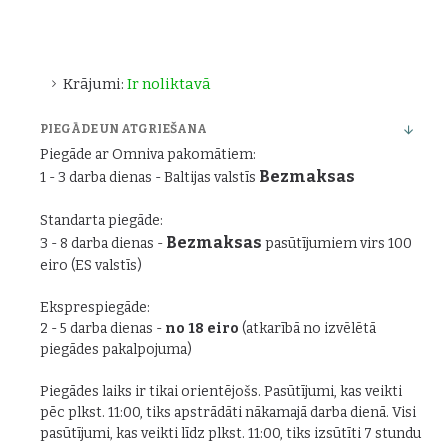
Krājumi:
Ir noliktavā
PIEGĀDE UN ATGRIEŠANA
Piegāde ar Omniva pakomātiem:
Bezmaksas
1 - 3 darba dienas - Baltijas valstīs
Standarta piegāde:
Bezmaksas
3 - 8 darba dienas -
pasūtījumiem virs 100
eiro (ES valstīs)
Eksprespiegāde:
2 - 5 darba dienas -
no 18 eiro
(atkarībā no izvēlētā
piegādes pakalpojuma)
Piegādes laiks ir tikai orientējošs. Pasūtījumi, kas veikti
pēc plkst. 11:00, tiks apstrādāti nākamajā darba dienā. Visi
pasūtījumi, kas veikti līdz plkst. 11:00, tiks izsūtīti 7 stundu