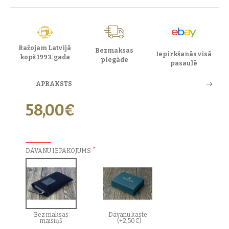
Ražojam Latvijā
Bezmaksas
Iepirkšanās visā
kopš 1993. gada
piegāde
pasaulē
APRAKSTS
58,00€
PAPILDU IZVĒLES:
DĀVANU IEPAKOJUMS
Bez maksas
Dāvanu kaste
maisiņš
(+2,50€)