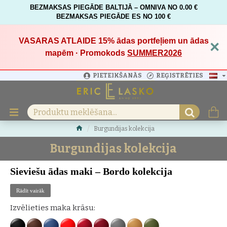
BEZMAKSAS PIEGĀDE BALTIJĀ – OMNIVA NO 0.00 €
BEZMAKSAS PIEGĀDE ES NO 100 €
VASARAS ATLAIDE 15%
ādas portfeļiem un ādas
×
mapēm · Promokods
SUMMER2026
PIETEIKŠANĀS
REĢISTRĒTIES
Burgundijas kolekcija
Burgundijas kolekcija
Sieviešu ādas maki – Bordo kolekcija
Atklājiet Eric Lasko
Bordo kolekcijas
izteiksmīgo eleganci —
Rādīt vairāk
izsmalcinātu
sieviešu ādas maku
izlasi ikdienas stilam un īpašiem
Izvēlieties maka krāsu:
akcentiem. Katrs maks ir
roku darbs Latvijā
no augstākās kvalitātes
pilngraudu ādas
dziļā bordo tonī, kas izceļ dabīgo tekstūru un