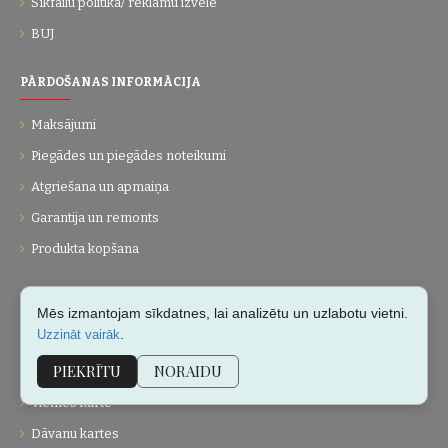
Sīkfailu politika/ reklāmu izvēle
BUJ
PĀRDOŠANAS INFORMĀCIJA
Maksājumi
Piegādes un piegādes noteikumi
Atgriešana un apmaiņa
Garantija un remonts
Produkta kopšana
UZŅĒMUMS
Mēs izmantojam sīkdatnes, lai analizētu un uzlabotu vietni.
.
Uzzināt vairāk
Par mums
PIEKRĪTU
NORAIDU
Kontakti
Vietnes karte
Dāvanu kartes