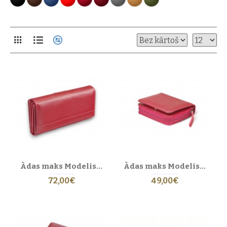
meistarīgu roku darbu.
Kā daļa no
sieviešu kolekcijas
, bordo ādas maki simbolizē pārliecību,
eleganci un individualitāti — izsmalcināta alternatīva klasiskajiem
toņiem. Pilnīgam ādas aksesuāru komplektam iesakām pieskaņot
sieviešu jostas
,
sieviešu somas
un
ceļojumu somas
.
Bordo kolekcijas priekšrocības
Izgatavoti no 100% īstas pilngraudu ādas bagātīgā bordo tonī.
Izteiksmīga, eleganta krāsa, kas piešķir raksturu tēlam.
Patīkama tauste apvienojumā ar izturīgu, ar rokām veidotu apdari.
Izstrādāti un roku darbs Rīgā, Latvijā kopš 1993. gada.
Bordo kolekcija apvieno
izsmalcinātu estētiku ar ikdienas praktiskumu
un ir radīta sievietēm, kuras novērtē krāsu dziļumu, kvalitāti un
ilgtspējīgu dizainu.
Ādas maks Modelis 161 BL-0-5
Ādas maks Modelis 302 BL-0-5
Uzziniet vairāk par mūsu amatniecību un materiāliem:
Mūsu ražošana
.
72,00€
49,00€
Roku darbs Rīgā, Latvijā – Eric Lasko – Ādas izstrādājumi kopš
1993. gada.