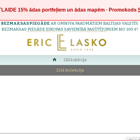
LAIDE 15%
ādas portfeļiem un ādas mapēm · Promokods
BEZMAKSAS PIEGĀDE
AR OMNIVA PAKOMĀTIEM BALTIJAS VALSTĪS.
BEZMAKSAS PIEGĀDE EIROPAS SAVIENĪBĀ PASŪTĪJUMIEM NO 100 €!
Zilā kolekcija
Zilā kolekcija
ualitāti. Šie
sieviešu ādas maki
ir radīti ikdienas lietošanai, apvienojot elegan
tūru un amatniecisko apdari.
u starp klasisku stilu un mūsdienīgu noskaņu — tie ir mierīgi, izsmalcināti un