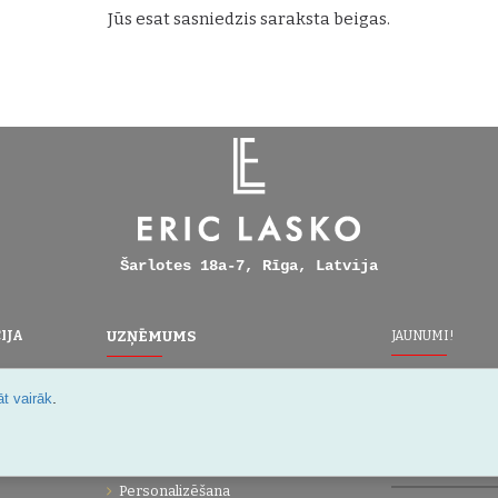
Jūs esat sasniedzis saraksta beigas.
Šarlotes 18a-7, Rīga, Latvija
IJA
UZŅĒMUMS
JAUNUMI!
Vienmēr pirm
Par mums
.
t vairāk
īpašajiem pi
oteikumi
Kontakti
Vietnes karte
Dāvanu kartes
Personalizēšana