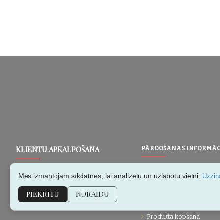
KLIENTU APKALPOŠANA
PĀRDOŠANAS INFORMĀC
Maksājumi
Konfidencialitātes politika
Mēs izmantojam sīkdatnes, lai analizētu un uzlabotu vietni.
Uzzinā
Piegādes un piegādes n
Noteikumi un nosacījumi
PIEKRĪTU
NORAIDU
Atgriešana un apmaiņa
Sīkfailu politika/ reklāmu izvēle
Garantija un remonts
BUJ
Produkta kopšana