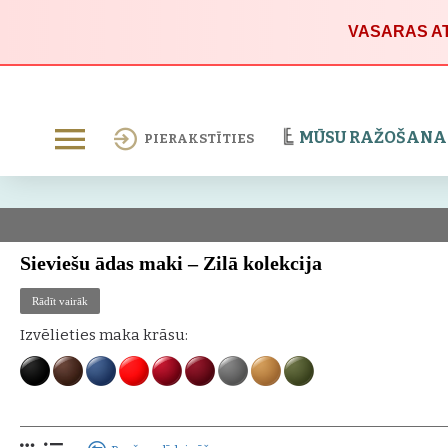
VASARAS AT
MŪSU RAŽOŠANA
PIERAKSTĪTIES
Sieviešu ādas maki – Zilā kolekcija
Eric Lasko
Zilā kolekcija
simbolizē mieru, pārliecību un sievišķīgu individ
Rādīt vairāk
augstākās kvalitātes
pilngraudainas ādas
, un zilais tonis izceļ dabisko teks
Izvēlieties maka krāsu:
Kā daļa no
sieviešu kolekcijas
, zilie ādas maki piedāvā harmonisku līdzsvar
Zilās kolekcijas galvenās īpašības
100 % īsta pilngraudaina āda izsmalcinātā zilā tonī.
Līdzsvarota krāsa, kas ienes mieru un eleganci ikdienas stilā.