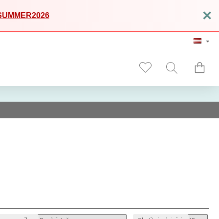
×
SUMMER2026
ci un praktiskumu. Katrs maks ir
roku darbs Latvijā
, izgatavots no
 viegli kombinējami ar dažādiem tēliem.