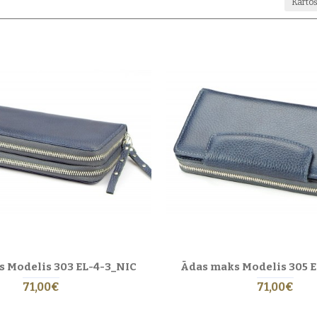
Kārtoš
ieliski sader ar citiem ādas aksesuāriem, piemēram,
sieviešu jostām
,
sieviešu som
ražošana
.
3. gada
 Modelis 303 EL-4-3_NIC
Ādas maks Modelis 305 
71,00€
71,00€