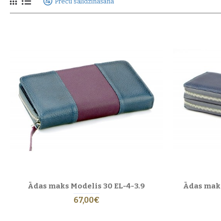
Preču salīdzināšana
Mīksta sajūta un izturīga, ar rokām veidota apdare.
Izstrādāti un izgatavoti ar rokām Rīgā, Latvijā kopš 1993. gada.
Zilā kolekcija
apvieno mierīgu krāsu paleti ar ikdienas funkcionalitāti un l
Uzziniet vairāk par mūsu amatniecību un izmantotajiem materiāliem:
Mūsu 
Roku darbs Rīgā, Latvijā — Eric Lasko • Ādas izstrādājumi kopš 199
Ādas maks Modelis 30 EL-4-3.9
Ādas maks
67,00€