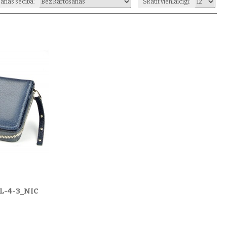
anas secība:
Skatīt vienlaicīgi:
ām
un
ceļojumu somām
.
EL-4-3_NIC