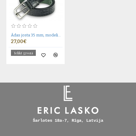
Ādas josta 35 mm, modelis 350111
27,00€
Ielikt grozā
Šarlotes 18a-7, Rīga, Latvija