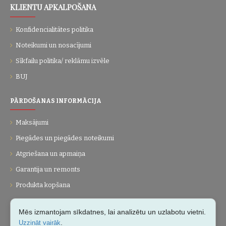
KLIENTU APKALPOŠANA
Konfidencialitātes politika
Noteikumi un nosacījumi
Sīkfailu politika/ reklāmu izvēle
BUJ
PĀRDOŠANAS INFORMĀCIJA
Maksājumi
Piegādes un piegādes noteikumi
Atgriešana un apmaiņa
Garantija un remonts
Produkta kopšana
UZŅĒMUMS
Mēs izmantojam sīkdatnes, lai analizētu un uzlabotu vietni.
.
Uzzināt vairāk