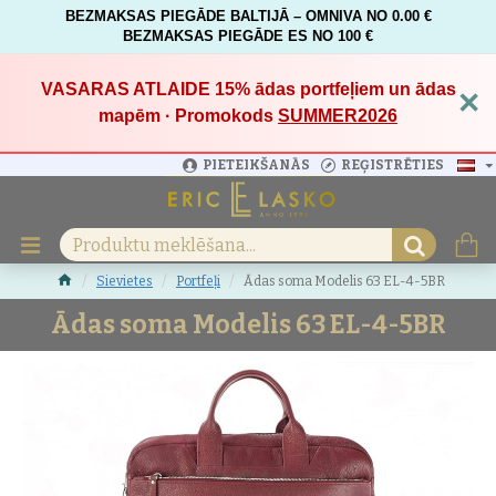
BEZMAKSAS PIEGĀDE BALTIJĀ – OMNIVA NO 0.00 €
BEZMAKSAS PIEGĀDE ES NO 100 €
VASARAS ATLAIDE 15%
ādas portfeļiem un ādas
×
mapēm · Promokods
SUMMER2026
PIETEIKŠANĀS
REĢISTRĒTIES
Sievietes
Portfeļi
Ādas soma Modelis 63 EL-4-5BR
Ādas soma Modelis 63 EL-4-5BR