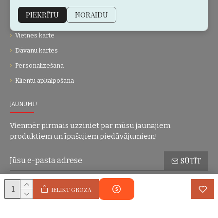
Par mums
PIEKRĪTU
NORAIDU
Kontakti
Vietnes karte
Dāvanu kartes
Personalizēšana
Klientu apkalpošana
JAUNUMI!
Vienmēr pirmais uzziniet par mūsu jaunajiem
produktiem un īpašajiem piedāvājumiem!
SŪTĪT
Konfidencialitātes politika
Esmu iepazinies(-usies) ar sadaļu
un
IELIKT GROZĀ
piekrītu visiem minētajiem noteikumiem