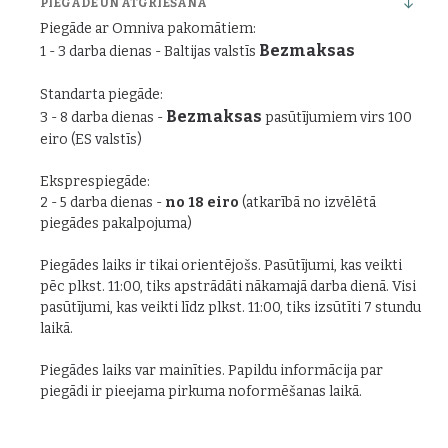
PIEGĀDE UN ATGRIEŠANA
Piegāde ar Omniva pakomātiem:
Bezmaksas
1 - 3 darba dienas - Baltijas valstīs
Standarta piegāde:
Bezmaksas
3 - 8 darba dienas -
pasūtījumiem virs 100
eiro (ES valstīs)
Eksprespiegāde:
2 - 5 darba dienas -
no 18 eiro
(atkarībā no izvēlētā
piegādes pakalpojuma)
Piegādes laiks ir tikai orientējošs. Pasūtījumi, kas veikti
pēc plkst. 11:00, tiks apstrādāti nākamajā darba dienā. Visi
pasūtījumi, kas veikti līdz plkst. 11:00, tiks izsūtīti 7 stundu
laikā.
Piegādes laiks var mainīties. Papildu informācija par
piegādi ir pieejama pirkuma noformēšanas laikā.