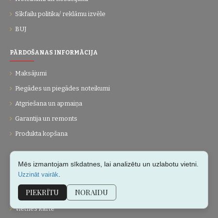
Sīkfailu politika/ reklāmu izvēle
BUJ
PĀRDOŠANAS INFORMĀCIJA
Maksājumi
Piegādes un piegādes noteikumi
Atgriešana un apmaiņa
Garantija un remonts
Produkta kopšana
UZŅĒMUMS
Mēs izmantojam sīkdatnes, lai analizētu un uzlabotu vietni.
.
Uzzināt vairāk
Par mums
PIEKRĪTU
NORAIDU
Kontakti
Vietnes karte