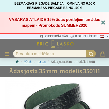
BEZMAKSAS PIEGĀDE BALTIJĀ – OMNIVA NO 0.00 €
BEZMAKSAS PIEGĀDE ES NO 100 €
VASARAS ATLAIDE 15%
ādas portfeļiem un ādas
×
mapēm · Promokods
SUMMER2026
PIETEIKŠANĀS
REĢISTRĒTIES
Vīrieši
Jostas
Ādas josta 35 mm, modelis 350111
Ādas josta 35 mm, modelis 350111