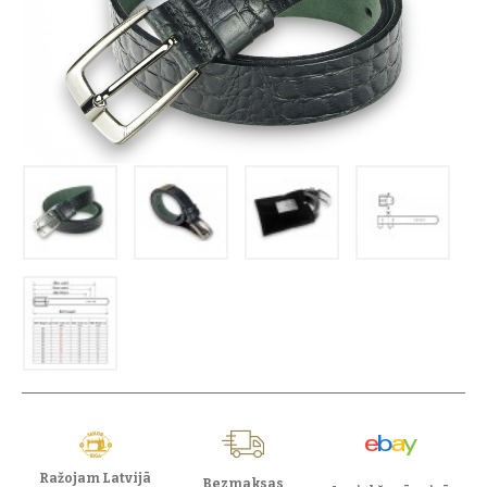
Ražojam Latvijā
Bezmaksas