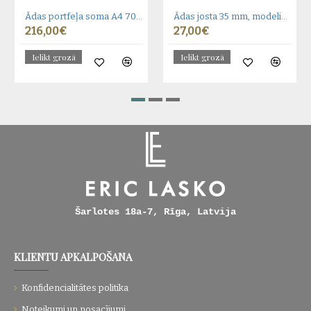
Ādas portfeļa soma A4 705 BL-0-1BR_NIC
Ādas josta 35 mm, modelis 350112
216,00€
27,00€
Ielikt grozā
Ielikt grozā
Šarlotes 18a-7, Rīga, Latvija
KLIENTU APKALPOŠANA
Konfidencialitātes politika
Noteikumi un nosacījumi