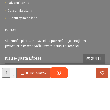
Dāvanu kartes
Personalizēšana
Klientu apkalpošana
JAUNUMI!
Vienmēr pirmais uzziniet par mūsu jaunajiem
produktiem un īpašajiem piedāvājumiem!
SŪTĪT
Konfidencialitātes politika
Esmu iepazinies(-usies) ar sadaļu
un
IELIKT GROZĀ
piekrītu visiem minētajiem noteikumiem
Autortiesības © 2004-2025 Eric Lasko. Visas tiesības aizsargātas.