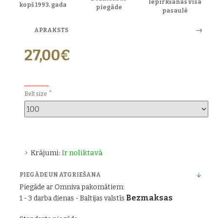
Iepirkšanās visā
kopš 1993. gada
piegāde
pasaulē
APRAKSTS
27,00€
PAPILDU IZVĒLES:
Belt size
Krājumi:
Ir noliktavā
PIEGĀDE UN ATGRIEŠANA
Piegāde ar Omniva pakomātiem:
Bezmaksas
1 - 3 darba dienas - Baltijas valstīs