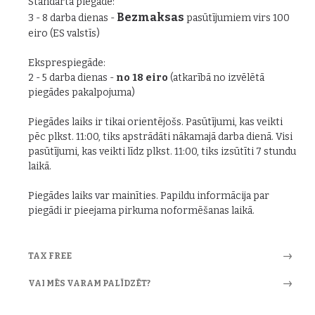
Standarta piegāde:
Bezmaksas
3 - 8 darba dienas -
pasūtījumiem virs 100
eiro (ES valstīs)
Eksprespiegāde:
2 - 5 darba dienas -
no 18 eiro
(atkarībā no izvēlētā
piegādes pakalpojuma)
Piegādes laiks ir tikai orientējošs. Pasūtījumi, kas veikti
pēc plkst. 11:00, tiks apstrādāti nākamajā darba dienā. Visi
pasūtījumi, kas veikti līdz plkst. 11:00, tiks izsūtīti 7 stundu
laikā.
Piegādes laiks var mainīties. Papildu informācija par
piegādi ir pieejama pirkuma noformēšanas laikā.
TAX FREE
VAI MĒS VARAM PALĪDZĒT?