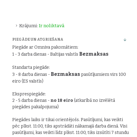
Krājumi:
Ir noliktavā
PIEGĀDE UN ATGRIEŠANA
Piegāde ar Omniva pakomātiem:
Bezmaksas
1 - 3 darba dienas - Baltijas valstīs
Standarta piegāde:
Bezmaksas
3 - 8 darba dienas -
pasūtījumiem virs 100
eiro (ES valstīs)
Eksprespiegāde:
2 - 5 darba dienas -
no 18 eiro
(atkarībā no izvēlētā
piegādes pakalpojuma)
Piegādes laiks ir tikai orientējošs. Pasūtījumi, kas veikti
pēc plkst. 11:00, tiks apstrādāti nākamajā darba dienā. Visi
pasūtījumi, kas veikti līdz plkst. 11:00, tiks izsūtīti 7 stundu