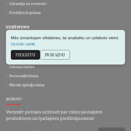
Garantija un remonts
Produkta kopšana
UZŅĒMUMS
Mēs izmantojam sīkdatnes, lai analizētu un uzlabotu vietni.
Par mums
.
Uzzināt vairāk
Kontakti
PIEKRĪTU
NORAIDU
Vietnes karte
Dāvanu kartes
Personalizēšana
Klientu apkalpošana
JAUNUMI!
Vienmēr pirmais uzziniet par mūsu jaunajiem
produktiem un īpašajiem piedāvājumiem!