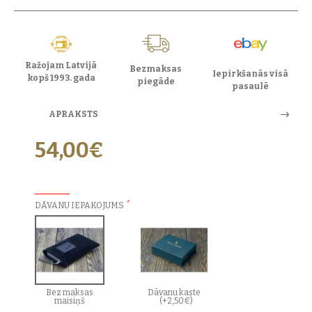
Ražojam Latvijā
Bezmaksas
Iepirkšanās visā
kopš 1993. gada
piegāde
pasaulē
APRAKSTS
54,00€
PAPILDU IZVĒLES:
DĀVANU IEPAKOJUMS
Bez maksas
Dāvanu kaste
maisiņš
(+2,50€)