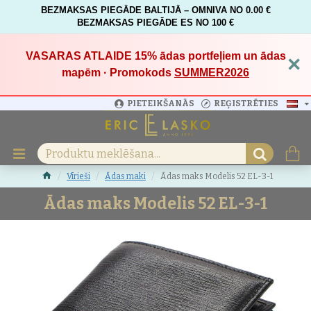
BEZMAKSAS PIEGĀDE BALTIJĀ – OMNIVA NO 0.00 €
BEZMAKSAS PIEGĀDE ES NO 100 €
VASARAS ATLAIDE 15%
ādas portfeļiem un ādas
×
mapēm · Promokods
SUMMER2026
PIETEIKŠANĀS
REĢISTRĒTIES
Vīrieši
Ādas maki
Ādas maks Modelis 52 EL-3-1
Ādas maks Modelis 52 EL-3-1