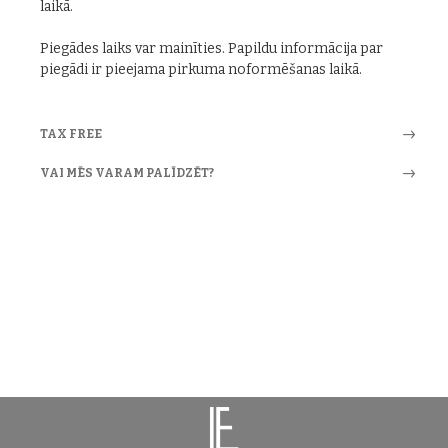
laikā.
Piegādes laiks var mainīties. Papildu informācija par
piegādi ir pieejama pirkuma noformēšanas laikā.
TAX FREE
VAI MĒS VARAM PALĪDZĒT?