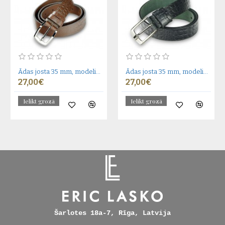
Ādas josta 35 mm, modelis 350112
Ādas josta 35 mm, modelis 350111
27,00€
27,00€
Ielikt grozā
Ielikt grozā
Šarlotes 18a-7, Rīga, Latvija