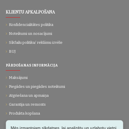
KLIENTU APKALPOŠANA
Konfidencialitātes politika
Noteikumi un nosacījumi
Sīkfailu politika/ reklāmu izvēle
BUJ
PĀRDOŠANAS INFORMĀCIJA
Maksājumi
Piegādes un piegādes noteikumi
Atgriešana un apmaiņa
Garantija un remonts
Produkta kopšana
UZŅĒMUMS
Mēs izmantojam sīkdatnes, lai analizētu un uzlabotu vietni.