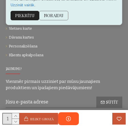
.
Uzzināt vairāk
Par mums
PIEKRĪTU
NORAIDU
Kontakti
Vietnes karte
Dāvanu kartes
Personalizēšana
Klientu apkalpošana
JAUNUMI!
Vienmēr pirmais uzziniet par mūsu jaunajiem
produktiem un īpašajiem piedāvājumiem!
SŪTĪT
Konfidencialitātes politika
Esmu iepazinies(-usies) ar sadaļu
un
IELIKT GROZĀ
piekrītu visiem minētajiem noteikumiem