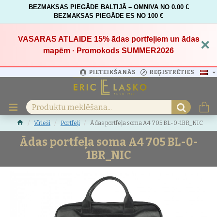
BEZMAKSAS PIEGĀDE BALTIJĀ – OMNIVA NO 0.00 €
BEZMAKSAS PIEGĀDE ES NO 100 €
VASARAS ATLAIDE 15%
ādas portfeļiem un ādas
×
mapēm · Promokods
SUMMER2026
PIETEIKŠANĀS
REĢISTRĒTIES
Vīrieši
Portfeļi
Ādas portfeļa soma A4 705 BL-0-1BR_NIC
Ādas portfeļa soma A4 705 BL-0-
1BR_NIC